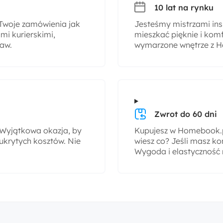
10 lat na rynku
woje zamówienia jak
Jesteśmy mistrzami insp
i kurierskimi,
mieszkać pięknie i komf
taw.
wymarzone wnętrze z H
Zwrot do 60 dni
! Wyjątkowa okazja, by
Kupujesz w Homebook.pl
ukrytych kosztów. Nie
wiesz co? Jeśli masz ko
Wygoda i elastyczność