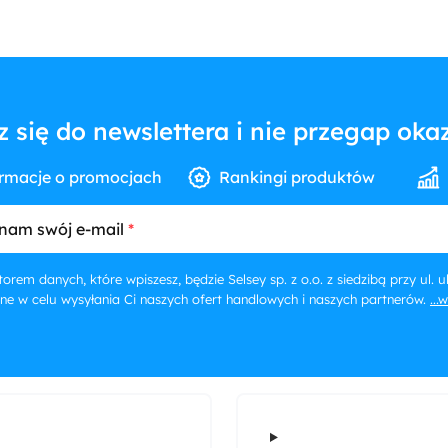
z się do newslettera i nie przegap okaz
rmacje o promocjach
Rankingi produktów
nam swój e-mail
orem danych, które wpiszesz, będzie Selsey sp. z o.o. z siedzibą przy ul.
ne w celu wysyłania Ci naszych ofert handlowych i naszych partnerów.
...