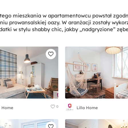
 tego mieszkania w apartamentowcu powstał zgodni
niu prowansalskiej oazy. W aranżacji zostały wyko
datki w stylu shabby chic, jakby „nadgryzione” zęb
0
la Home
Lilla Home