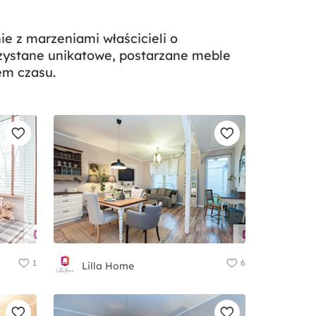
e z marzeniami właścicieli o
rzystane unikatowe, postarzane meble
em czasu.
1
6
Lilla Home