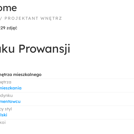
Home
 / PROJEKTANT WNĘTRZ
229 zdjęć
ku Prowansji
nętrza mieszkalnego
nętrza
mieszkania
udynku
amentowcu
y styl
lski
koi