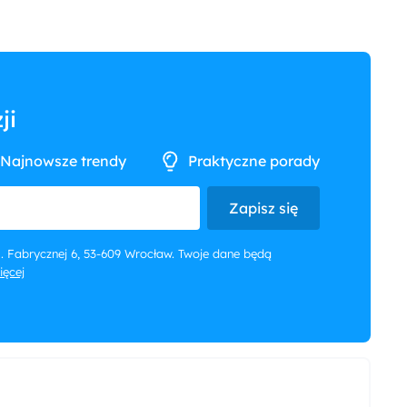
ji
Najnowsze trendy
Praktyczne porady
Zapisz się
 ul. Fabrycznej 6, 53-609 Wrocław. Twoje dane będą
więcej