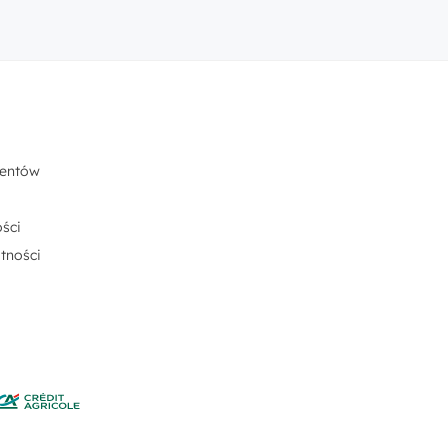
centów
ści
tności