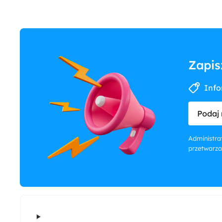
Zapis
Info
Podaj 
Administrat
przetwarza