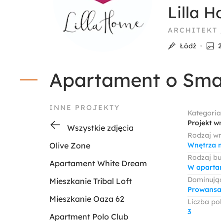
Lilla 
ARCHITEKT
Łódź
Apartament o Sma
INNE PROJEKTY
Kategoria
Projekt w
Wszystkie zdjęcia
Rodzaj w
Olive Zone
Wnętrza 
Rodzaj b
Apartament White Dream
W apart
Dominując
Mieszkanie Tribal Loft
Prowansa
Mieszkanie Oaza 62
Liczba po
3
Apartment Polo Club