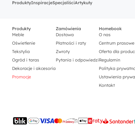
Produkty
Inspiracje
Specjaliści
Artykuły
Produkty
Zamówienia
Homebook
Meble
Dostawa
O nas
Oświetlenie
Płatności i raty
Centrum prasowe
Tekstylia
Zwroty
Oferta dla produ
Ogród i taras
Pytania i odpowiedzi
Regulamin
Dekoracje i akcesoria
Polityka prywatno
Promocje
Ustawienia prywa
Kontakt