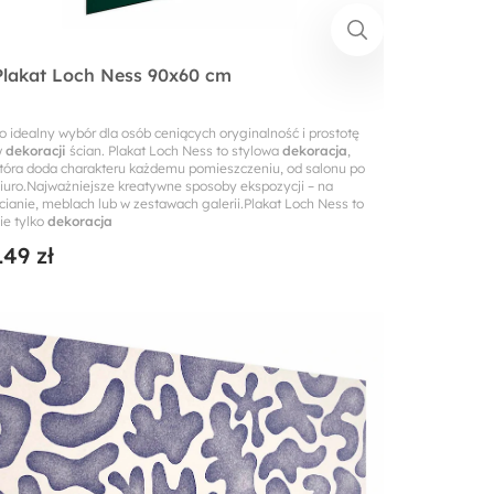
Plakat Loch Ness 90x60 cm
o idealny wybór dla osób ceniących oryginalność i prostotę
w
dekoracji
ścian. Plakat Loch Ness to stylowa
dekoracja
,
tóra doda charakteru każdemu pomieszczeniu, od salonu po
iuro.Najważniejsze kreatywne sposoby ekspozycji – na
cianie, meblach lub w zestawach galerii.Plakat Loch Ness to
ie tylko
dekoracja
149 zł