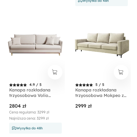
Wysyłka do 48h
4.9 / 5
5 / 5
Kanapa rozkładana
Kanapa rozkładana
trzyosobowa Volio
trzyosobowa Mokpeo z
beżowa velvet
pojemnikiem beżowa
2804 zł
2999 zł
hydrofobowy nogi złote
welur łatwoczyszczący
Cena regularna: 3299 zł
Najniższa cena: 3299 zł
Wysyłka do 48h