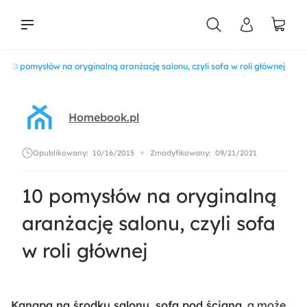
10 pomysłów na oryginalną aranżację salonu, czyli sofa w roli głównej
liści
Homebook.pl
Opublikowany:
10/16/2015
Zmodyfikowany:
09/21/2021
10 pomysłów na oryginalną
aranżację salonu, czyli sofa
w roli głównej
Kanapa na środku salonu, sofa pod ścianą
, a może