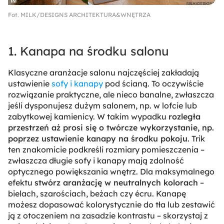
Fot. MILK/DESIGNS ARCHITEKTURA&WNĘTRZA
1. Kanapa na środku salonu
Klasyczne aranżacje salonu najczęściej zakładają
ustawienie
sofy i kanapy
pod ścianą. To oczywiście
rozwiązanie praktyczne, ale nieco banalne, zwłaszcza
jeśli dysponujesz dużym salonem, np. w lofcie lub
zabytkowej kamienicy. W takim wypadku
rozległa
przestrzeń aż prosi się o twórcze wykorzystanie, np.
poprzez ustawienie kanapy na środku pokoju
. Trik
ten znakomicie podkreśli rozmiary pomieszczenia –
zwłaszcza długie sofy i kanapy mają zdolność
optycznego powiększania wnętrz. Dla maksymalnego
efektu
stwórz aranżację w neutralnych kolorach
–
bielach, szarościach, beżach czy écru. Kanapę
możesz dopasować kolorystycznie do tła lub zestawić
ją z otoczeniem na zasadzie kontrastu – skorzystaj z