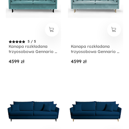
5 / 5
Kanapa rozkładana
Kanapa rozkładana
trzyosobowa Gennario z
trzyosobowa Gennario z
pojemnikiem na
pojemnikiem na złotych
4599 zł
4599 zł
czarnych nogach
nogach błękitna welur
niebieska welur
łatwoczyszczący
łatwoczyszczący