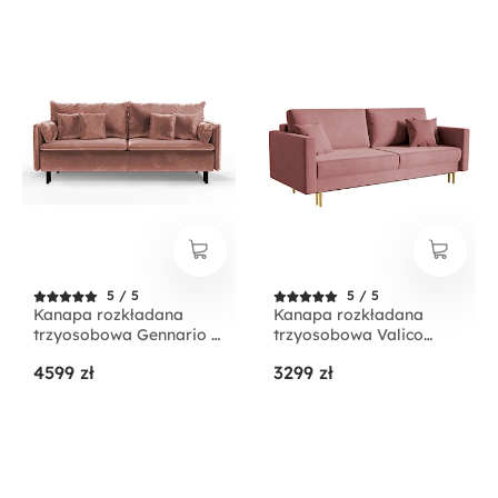
5 / 5
5 / 5
Kanapa rozkładana
Kanapa rozkładana
trzyosobowa Gennario z
trzyosobowa Valico
pojemnikiem na
różowa velvet
4599 zł
3299 zł
czarnych nogach różowa
hydrofobowy
welur łatwoczyszczący