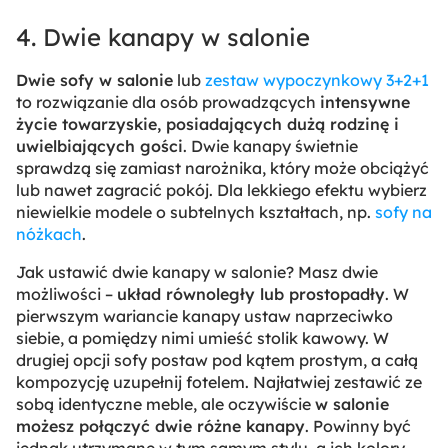
4. Dwie kanapy w salonie
Dwie sofy w salonie
lub
zestaw wypoczynkowy 3+2+1
to rozwiązanie dla osób prowadzących
intensywne
życie towarzyskie, posiadających dużą rodzinę i
uwielbiających gości
. Dwie kanapy świetnie
sprawdzą się zamiast narożnika, który może obciążyć
lub nawet zagracić pokój. Dla lekkiego efektu wybierz
niewielkie modele o subtelnych kształtach, np.
sofy na
nóżkach
.
Jak ustawić dwie kanapy w salonie? Masz dwie
możliwości –
układ równoległy lub prostopadły
. W
pierwszym wariancie kanapy ustaw naprzeciwko
siebie, a pomiędzy nimi umieść stolik kawowy. W
drugiej opcji sofy postaw pod kątem prostym, a całą
kompozycję uzupełnij fotelem. Najłatwiej zestawić ze
sobą identyczne meble, ale oczywiście
w salonie
możesz połączyć dwie różne kanapy
. Powinny być