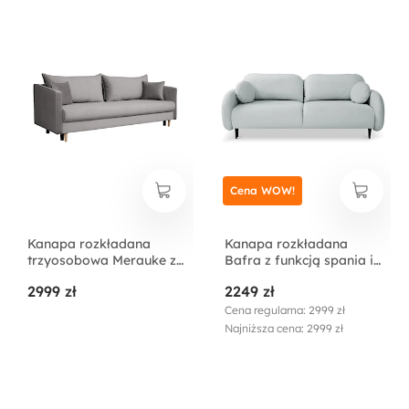
Cena WOW!
Kanapa rozkładana
Kanapa rozkładana
trzyosobowa Merauke z
Bafra z funkcją spania i
pojemnikiem szara
pojemnikiem na pościel
2999 zł
2249 zł
velvet
szara velvet
Cena regularna: 2999 zł
Najniższa cena: 2999 zł