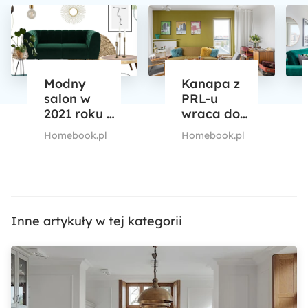
Modny
Kanapa z
salon w
PRL-u
2021 roku –
wraca do
jak go
łask! Jaką
Homebook.pl
Homebook.pl
urządzić?
sofę z PRL-
Sprawdź
u
topowe
wybierzesz?
trendy
Inne artykuły w tej kategorii