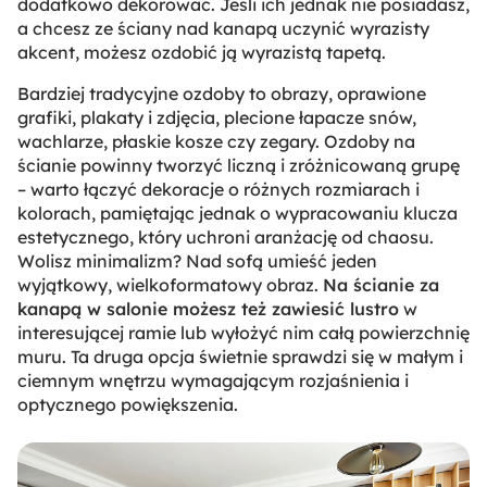
dodatkowo dekorować. Jeśli ich jednak nie posiadasz,
a chcesz ze ściany nad kanapą uczynić wyrazisty
akcent, możesz ozdobić ją wyrazistą tapetą.
Bardziej tradycyjne ozdoby to obrazy, oprawione
grafiki, plakaty i zdjęcia, plecione łapacze snów,
wachlarze, płaskie kosze czy zegary. Ozdoby na
ścianie powinny tworzyć liczną i zróżnicowaną grupę
– warto łączyć dekoracje o różnych rozmiarach i
kolorach, pamiętając jednak o wypracowaniu klucza
estetycznego, który uchroni aranżację od chaosu.
Wolisz minimalizm? Nad sofą umieść jeden
wyjątkowy, wielkoformatowy obraz.
Na ścianie za
kanapą w salonie możesz też zawiesić lustro
w
interesującej ramie lub wyłożyć nim całą powierzchnię
muru. Ta druga opcja świetnie sprawdzi się w małym i
ciemnym wnętrzu wymagającym rozjaśnienia i
optycznego powiększenia.