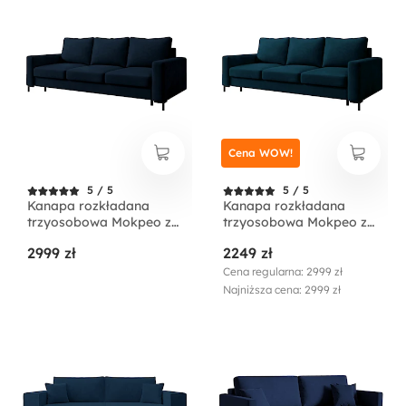
Cena WOW!
5 / 5
5 / 5
Kanapa rozkładana
Kanapa rozkładana
trzyosobowa Mokpeo z
trzyosobowa Mokpeo z
pojemnikiem granatowa
pojemnikiem granatowa
2999 zł
2249 zł
welur łatwoczyszczący
welur
Cena regularna: 2999 zł
Najniższa cena: 2999 zł