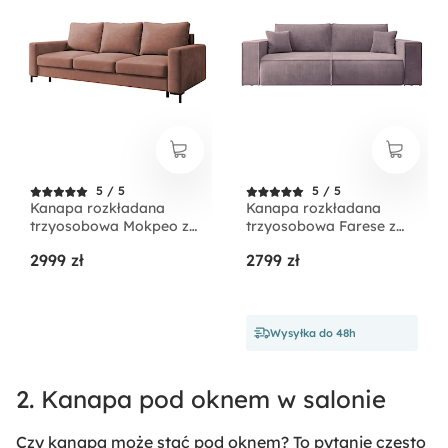
5 / 5
5 / 5
Kanapa rozkładana
Kanapa rozkładana
trzyosobowa Mokpeo z
trzyosobowa Farese z
pojemnikiem różowa
pojemnikiem różowa
2999 zł
2799 zł
welur łatwoczyszczący
sztruks
Wysyłka do 48h
2. Kanapa pod oknem w salonie
Czy kanapa może stać pod oknem? To pytanie często