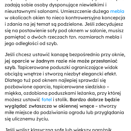
zadają sobie osoby dysponujące niewielkimi i
nieustawnymi salonami. Umieszczenie dużego
mebla
w okolicach okien to nieco kontrowersyjna koncepcja
i zdania na jej temat są podzielone. Jeśli zdecydujesz
się na postawienie sofy pod oknem w salonie, musisz
pamiętać o dwóch rzeczach tzn. rozmiarach mebla i
jego odległości od szyb.
Jeśli chcesz ustawić kanapę bezpośrednio przy oknie,
jej oparcie w żadnym razie nie może przesłaniać
szyb
. Tapicerowane poduszki ograniczające widok
obciążą wnętrze i stworzą niezbyt elegancki efekt.
Dlatego tuż pod oknem najlepiej sprawdzi się
pozbawione oparcia, tapicerowane siedzisko –
miękka, ozdobiona poduszkami leżanka, przy której
możesz ustawić
fotel
i stolik.
Bardzo dobrze będzie
wyglądać zwłaszcza w okiennej wnęce
– stworzy
miłe miejsce do podziwiania ogrodu lub przyglądania
się ulicznemu życiu.
Jeśli wolisz klasyczną sofę lub większy narożnik,