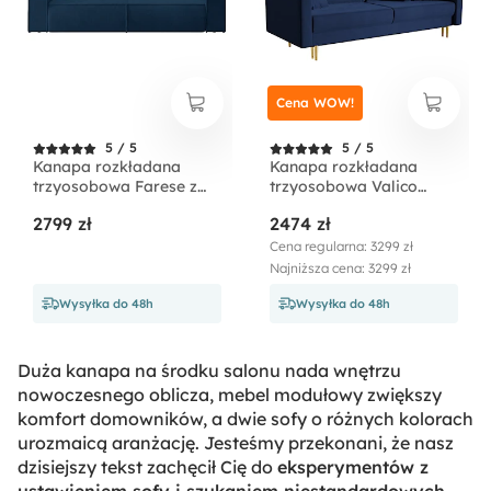
Cena WOW!
5 / 5
5 / 5
Kanapa rozkładana
Kanapa rozkładana
trzyosobowa Farese z
trzyosobowa Valico
pojemnikiem granatowa
granatowa velvet
2799 zł
2474 zł
sztruks
hydrofobowy
Cena regularna: 3299 zł
Najniższa cena: 3299 zł
Wysyłka do 48h
Wysyłka do 48h
Duża kanapa na środku salonu nada wnętrzu
nowoczesnego oblicza, mebel modułowy zwiększy
komfort domowników, a dwie sofy o różnych kolorach
urozmaicą aranżację. Jesteśmy przekonani, że nasz
dzisiejszy tekst zachęcił Cię do
eksperymentów z