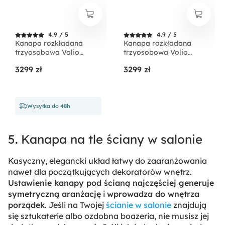
4.9 / 5
4.9 / 5
Kanapa rozkładana
Kanapa rozkładana
trzyosobowa Volio
trzyosobowa Volio
granatowa velvet
granatowa velvet
3299 zł
3299 zł
hydrofobowy nogi
hydrofobowy nogi złote
czarne
Wysyłka do 48h
5. Kanapa na tle ściany w salonie
Kasyczny, elegancki układ łatwy do zaaranżowania
nawet dla początkujących dekoratorów wnętrz.
Ustawienie kanapy pod ścianą najczęściej generuje
symetryczną aranżację
i
wprowadza do wnętrza
porządek
. Jeśli na Twojej
ścianie w salonie
znajdują
się sztukaterie albo ozdobna boazeria, nie musisz jej