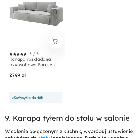
5 / 5
Kanapa rozkładana
trzyosobowa Farese z
pojemnikiem jasnoszara
2799 zł
sztruks
Wysyłka do 48h
9. Kanapa tyłem do stołu w salonie
W salonie połączonym z kuchnią wypróbuj ustawienie