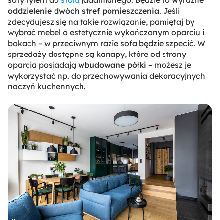
sofy tyłem do
stołu
jadalnianego. Będzie to wyraźne
oddzielenie dwóch stref pomieszczenia
. Jeśli
zdecydujesz się na takie rozwiązanie, pamiętaj by
wybrać mebel o estetycznie wykończonym oparciu i
bokach – w przeciwnym razie sofa będzie szpecić. W
sprzedaży dostępne są kanapy, które od strony
oparcia posiadają
wbudowane półki
– możesz je
wykorzystać np. do przechowywania dekoracyjnych
naczyń kuchennych.