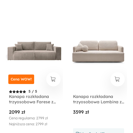
Cena WOW!
5 / 5
Kanapa rozkładana
Kanapa rozkładana
trzyosobowa Farese z
trzyosobowa Lambina z
pojemnikiem beżowa
pojemnikiem beżowa
2099 zł
3599 zł
sztruks
boucle
Cena regularna: 2799 zł
Najniższa cena: 2799 zł