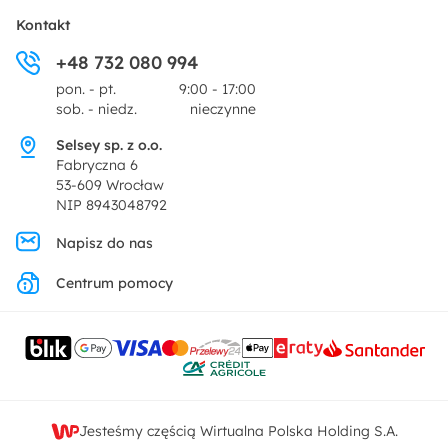
Płatności i raty
O nas
Kontakt
Ogród i taras
+48 732 080 994
Zwroty
Centrum prasowe
pon. - pt.
9:00 - 17:00
Dekoracje i akcesoria
sob. - niedz.
nieczynne
Pytania i odpowiedzi
Oferta dla producentów
Selsey sp. z o.o.
Promocje
Fabryczna 6
Regulamin
53-609 Wrocław
NIP 8943048792
Polityka prywatności
Napisz do nas
Centrum pomocy
Ustawienia prywatności
Kontakt
Jesteśmy częścią Wirtualna Polska Holding S.A.