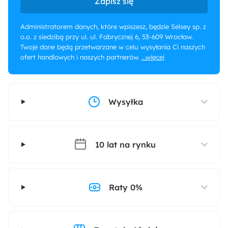
Zapisz się
Administratorem danych, które wpiszesz, będzie Selsey sp. z
o.o. z siedzibą przy ul. ul. Fabrycznej 6, 53-609 Wrocław.
Twoje dane będą przetwarzane w celu wysyłania Ci naszych
ofert handlowych i naszych partnerów.
...więcej
Wysyłka
10 lat na rynku
Raty 0%