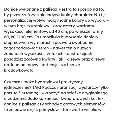
Donice wykonane z
palisad Hestra
to sposób na to,
by przestrzeń zyskała indywidualny charakter. Na tę
personalizację wpływ mają modne kolory do wyboru –
w tym brąz czy stalowy – oraz
cztery warianty
wysokości
elementów, od 40 cm, po większe formy
60, 80 i 100 cm. To umożliwia budowanie donic o
stopniowych wymiarach i pozwala swobodnie
zagospodarować teren – nawet ten o dużych
zmianach wysokości. W takich konstrukcjach
posadzisz zarówno
kwiaty
, jak i
krzewy
oraz
drzewa
,
np. klon palmowy, hortensje czy brzozę
brodawkowatą.
Czy
taras
może być stylowy i praktyczny
jednocześnie? TAK! Podczas aranżacji wystarczy tylko
porzucić sztampę i wkroczyć na ścieżkę oryginalnego
urządzania.
Jodełka
zamiast kwadratowych kostek,
donice z palisad
czy schody z gotowych elementów
to zaledwie część pomysłów, które warto wcielić w