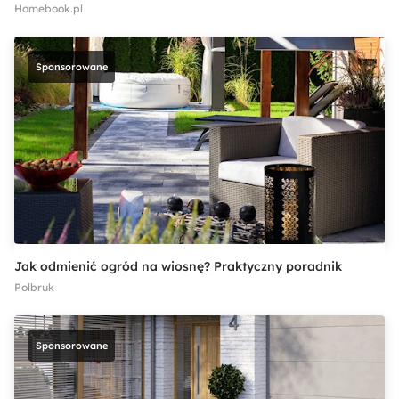
Homebook.pl
Sponsorowane
Jak odmienić ogród na wiosnę? Praktyczny poradnik
Polbruk
Sponsorowane