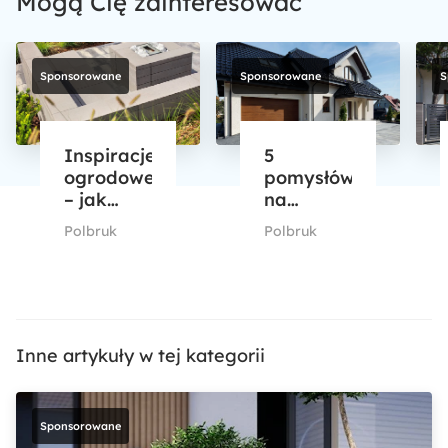
Mogą Cię zainteresować
Sponsorowane
Sponsorowane
S
Inspiracje
5
ogrodowe
pomysłów
– jak
na
urządzić
nowoczesny
Polbruk
Polbruk
wyjątkową
podjazd
strefę
do domu
relaksu
–
pod
sprawdź,
chmurką?
z czego
Zobacz 6
zbudować
Inne artykuły w tej kategorii
pomysłów
wjazd na
posesję.
Nowości
Sponsorowane
w sezonie