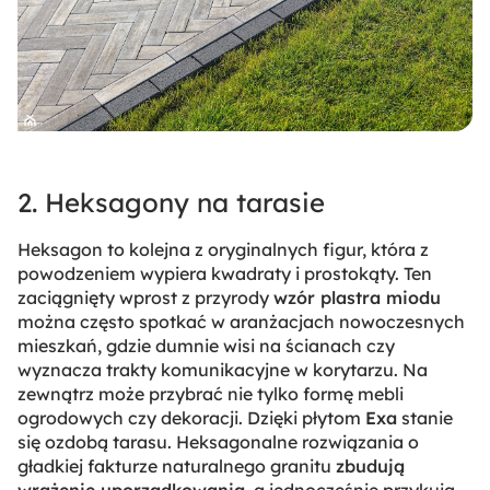
2. Heksagony na tarasie
Heksagon to kolejna z oryginalnych figur, która z
powodzeniem wypiera kwadraty i prostokąty. Ten
zaciągnięty wprost z przyrody
wzór plastra miodu
można często spotkać w aranżacjach nowoczesnych
mieszkań, gdzie dumnie wisi na ścianach czy
wyznacza trakty komunikacyjne w korytarzu. Na
zewnątrz może przybrać nie tylko formę mebli
ogrodowych czy dekoracji. Dzięki płytom
Exa
stanie
się ozdobą tarasu. Heksagonalne rozwiązania o
gładkiej fakturze naturalnego granitu
zbudują
wrażenie uporządkowania
, a jednocześnie przykują