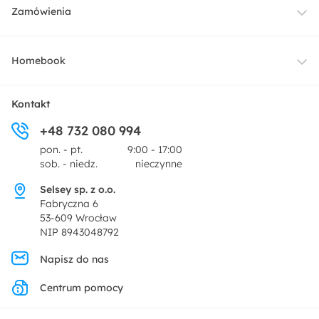
Meble
Zamówienia
Oświetlenie
Dostawa
Homebook
Tekstylia
Płatności i raty
O nas
Kontakt
Ogród i taras
+48 732 080 994
Zwroty
Centrum prasowe
pon. - pt.
9:00 - 17:00
Dekoracje i akcesoria
sob. - niedz.
nieczynne
Pytania i odpowiedzi
Oferta dla producentów
Selsey sp. z o.o.
Promocje
Fabryczna 6
Regulamin
53-609 Wrocław
NIP 8943048792
Polityka prywatności
Napisz do nas
Centrum pomocy
Ustawienia prywatności