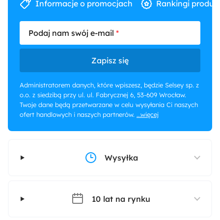
Informacje o promocjach
Rankingi produk
Podaj nam swój e-mail
Zapisz się
Administratorem danych, które wpiszesz, będzie Selsey sp. z
o.o. z siedzibą przy ul. ul. Fabrycznej 6, 53-609 Wrocław.
Twoje dane będą przetwarzane w celu wysyłania Ci naszych
ofert handlowych i naszych partnerów.
...więcej
Wysyłka
10 lat na rynku