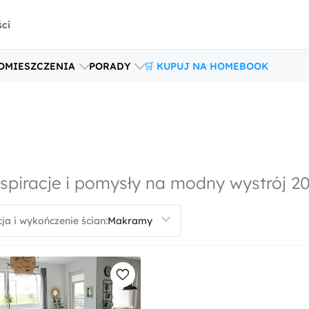
ści
OMIESZCZENIA
PORADY
🛒 KUPUJ NA HOMEBOOK
spiracje i pomysły na modny wystrój 2
ja i wykończenie ścian: