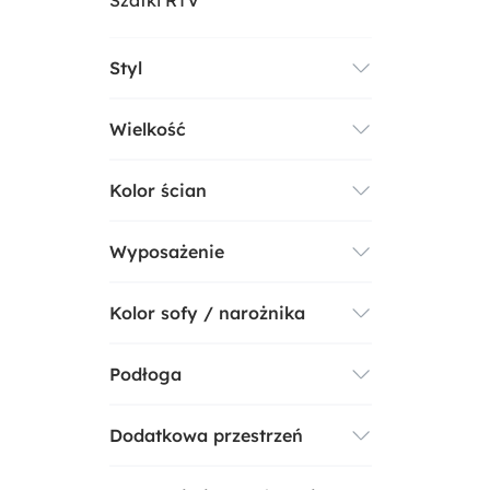
Szafki RTV
Styl
Wielkość
Skandynawski
Kolor ścian
Duży
Wyposażenie
Biały
Kolor sofy / narożnika
Z narożnikiem
Podłoga
Turkusowy
Z fotelem
Dodatkowa przestrzeń
Jasne drewno