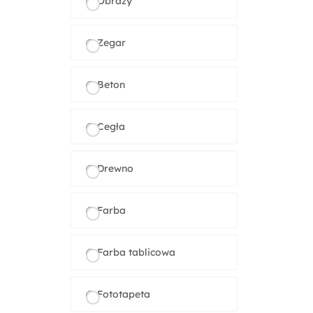
Obrazy
Zegar
Beton
Cegła
Drewno
Farba
Farba tablicowa
Fototapeta