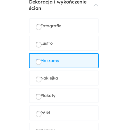
Dekoracja i wykończenie
Z kuchnią
Dywan
ścian
Z jadalnią
Fotografie
Z tarasem / balkonem
Lustro
Makramy
Naklejka
Plakaty
Półki