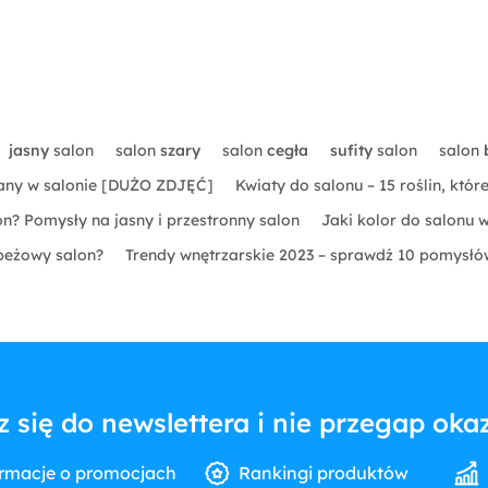
jasny
salon
salon
szary
salon
cegła
sufity
salon
salon
ciany w salonie [DUŻO ZDJĘĆ]
Kwiaty do salonu – 15 roślin, któ
n? Pomysły na jasny i przestronny salon
Jaki kolor do salonu 
 beżowy salon?
Trendy wnętrzarskie 2023 – sprawdź 10 pomysł
z się do newslettera i nie przegap okaz
rmacje o promocjach
Rankingi produktów