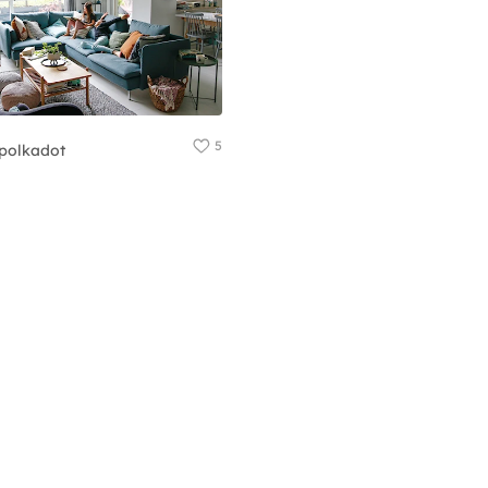
5
polkadot