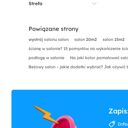
Strefa
Firany
Strefa wypoczynku
Rolety
Powiązane strony
wystrój
salonu salon
salon
20m2
salon
15m2
ścianę w salonie? 15 pomysłów na wykończenie ś
podłogę w salonie
Na jaki kolor pomalować salo
Beżowy salon – jakie dodatki wybrać? Jak ożywić
Zapis
Info