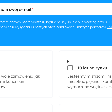
nam swój e-mail
orem danych, które wpiszesz, będzie Selsey sp. z o.o. z siedzibą przy ul.
ne w celu wysyłania Ci naszych ofert handlowych i naszych partnerów.
...
10 lat na rynku
woje zamówienia jak
Jesteśmy mistrzami insp
i kurierskimi,
mieszkać pięknie i komf
taw.
wymarzone wnętrze z H