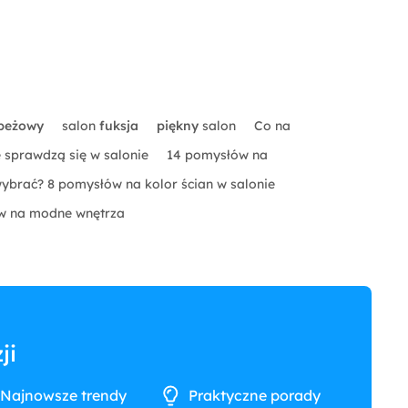
beżowy
salon
fuksja
piękny
salon
Co na
re sprawdzą się w salonie
14 pomysłów na
wybrać? 8 pomysłów na kolor ścian w salonie
ów na modne wnętrza
ji
Najnowsze trendy
Praktyczne porady