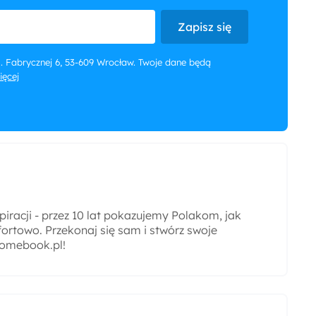
Zapisz się
 ul. Fabrycznej 6, 53-609 Wrocław. Twoje dane będą
więcej
iracji - przez 10 lat pokazujemy Polakom, jak
ortowo. Przekonaj się sam i stwórz swoje
omebook.pl!