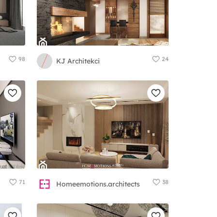
98
24
KJ Architekci
71
38
Homeemotions.architects