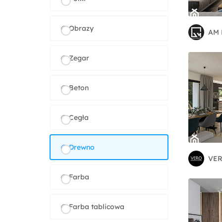
Obrazy
AM 
Zegar
Beton
Cegła
Drewno
Farba
Farba tablicowa