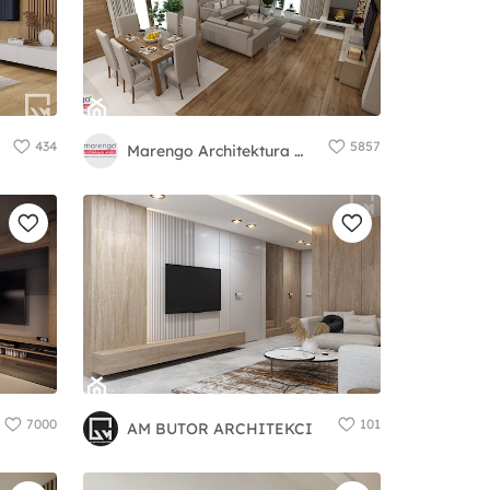
434
5857
Marengo Architektura Wnętrz Anna Knofliczek-Roman
7000
101
AM BUTOR ARCHITEKCI