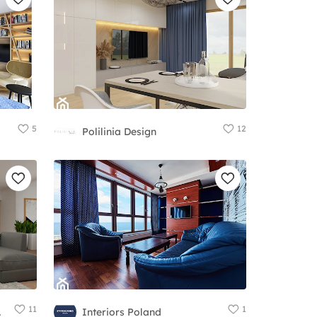
5
12
Polilinia Design
11
1
ŻALIK
Interiors Poland