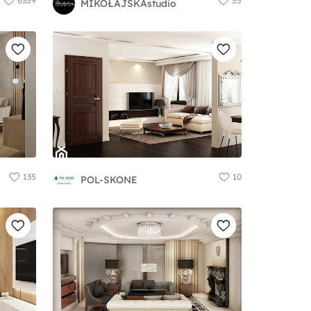
6359
55
MIKOŁAJSKAstudio
135
10
POL-SKONE