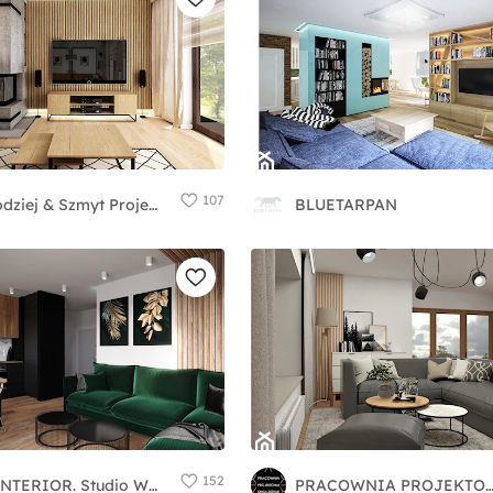
107
Kołodziej & Szmyt Projektowanie Wnętrz
BLUETARPAN
152
D ' INTERIOR. Studio Wnętrz
PRACOWNIA PROJEKTOWA KINGA ZD