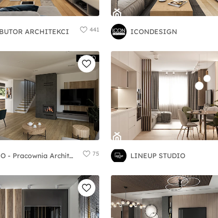
441
BUTOR ARCHITEKCI
ICONDESIGN
75
VERO - Pracownia Architektury Wnętrz
LINEUP STUDIO