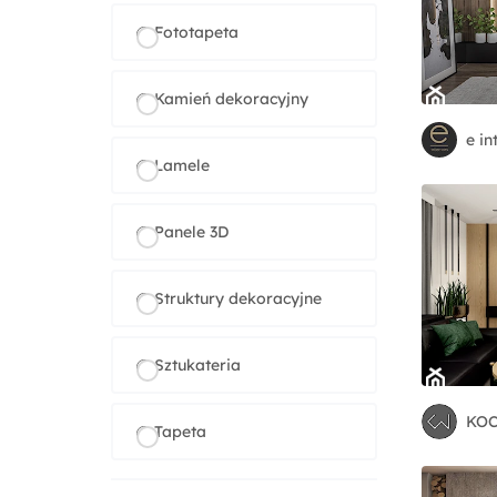
Fototapeta
Kamień dekoracyjny
e in
Lamele
Panele 3D
Struktury dekoracyjne
Sztukateria
KOC
Tapeta