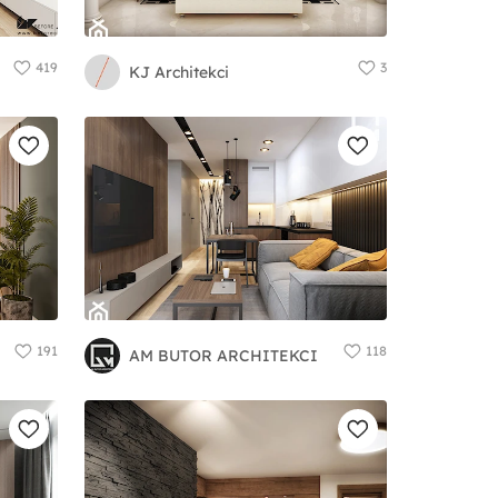
419
3
KJ Architekci
191
118
AM BUTOR ARCHITEKCI