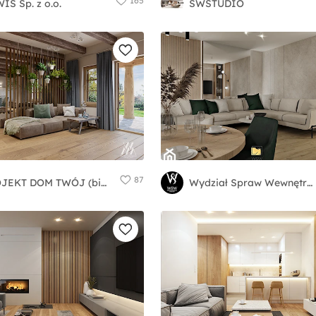
165
IS Sp. z o.o.
SWSTUDIO
87
PROJEKT DOM TWÓJ (biuro projektowe domów i wnętrz)
Wydział Spraw Wewnętrznych