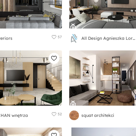
57
teriors
All Design Agnieszka Lorenc
52
HAN wnętrza
squat architekci