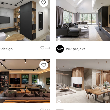
106
 design
WR projekt