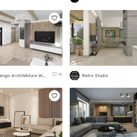
45
Marengo Architektura Wnętrz Anna Knofliczek-Roman
Retro Studio