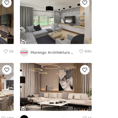
131
8081
Marengo Architektura Wnętrz Anna Knofliczek-Roman