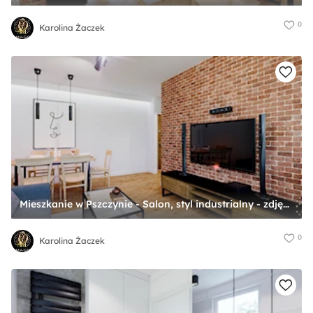
0
Karolina Żaczek
Mieszkanie w Pszczynie - Salon, styl industrialny - zdjęcie od Karolina Żaczek
0
Karolina Żaczek