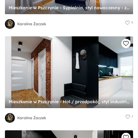
Mieszkanie w Pszczynie - Sypialnia, styl nowoczesny - zdjęcie od Karolina Żaczek
0
Karolina Żaczek
Mieszkanie w Pszczynie - Hol / przedpokój, styl industrialny - zdjęcie od Karolina Żaczek
1
Karolina Żaczek