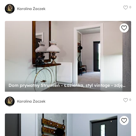
0
Karolina Żaczek
Dom prywatny Strumień - Łazienka, styl vintage - zdjęcie od Karolina Żaczek
0
Karolina Żaczek