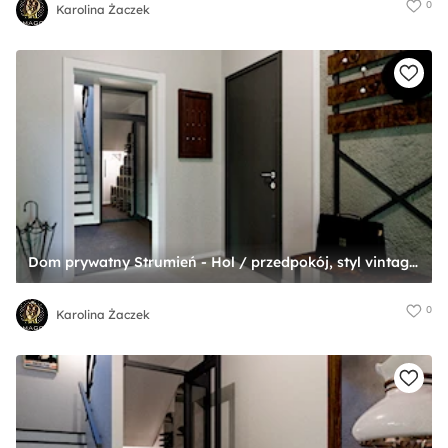
0
Karolina Żaczek
Dom prywatny Strumień - Hol / przedpokój, styl vintage - zdjęcie od Karolina Żaczek
0
Karolina Żaczek