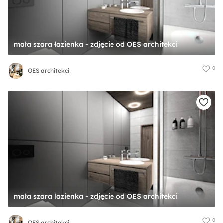
mała szara łazienka - zdjęcie od OES architekci
0
OES architekci
mała szara lazienka - zdjęcie od OES architekci
0
OES architekci