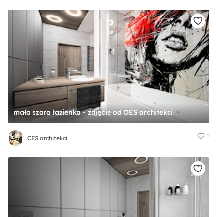
mała szara łazienka - zdjęcie od OES architekci
1
OES architekci