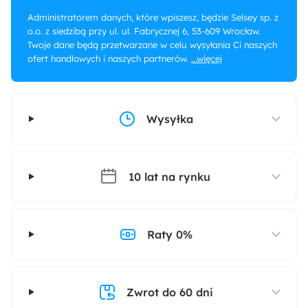
Administratorem danych, które wpiszesz, będzie Selsey sp. z
o.o. z siedzibą przy ul. ul. Fabrycznej 6, 53-609 Wrocław.
Twoje dane będą przetwarzane w celu wysyłania Ci naszych
ofert handlowych i naszych partnerów.
...więcej
Wysyłka
10 lat na rynku
Raty 0%
Zwrot do 60 dni