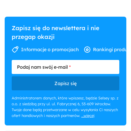
Zapisz się do newslettera i nie
przegap okazji
Informacje o promocjach
Rankingi produk
Podaj nam swój e-mail
Zapisz się
Administratorem danych, które wpiszesz, będzie Selsey sp. z
o.o. z siedzibą przy ul. ul. Fabrycznej 6, 53-609 Wrocław.
Twoje dane będą przetwarzane w celu wysyłania Ci naszych
ofert handlowych i naszych partnerów.
...więcej