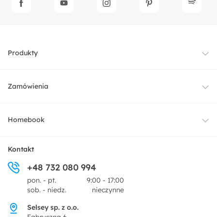
Produkty
Meble
Zamówienia
Oświetlenie
Dostawa
Homebook
Tekstylia
Płatności i raty
O nas
Kontakt
Ogród i taras
+48 732 080 994
Zwroty
Centrum prasowe
pon. - pt.
9:00 - 17:00
Dekoracje i akcesoria
sob. - niedz.
nieczynne
Pytania i odpowiedzi
Oferta dla producentów
Selsey sp. z o.o.
Promocje