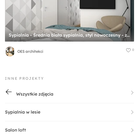
Sypialnia - Średnia biała sypialnia, styl nowoczesny - zdjęcie od OES architekci
0
OES architekci
INNE PROJEKTY
Wszystkie zdjęcia
Sypialnia w lesie
Salon loft