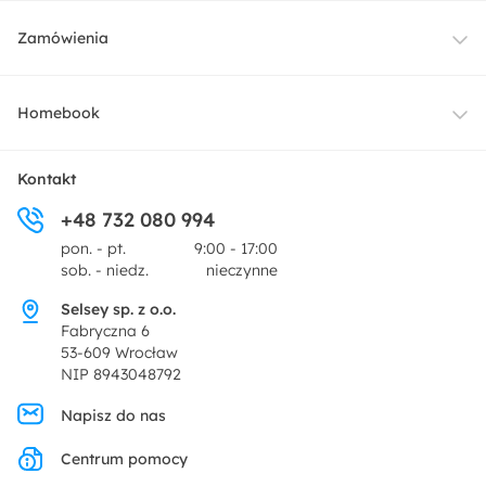
Meble
Zamówienia
Oświetlenie
Dostawa
Homebook
Tekstylia
Płatności i raty
O nas
Kontakt
Ogród i taras
+48 732 080 994
Zwroty
Centrum prasowe
pon. - pt.
9:00 - 17:00
Dekoracje i akcesoria
sob. - niedz.
nieczynne
Pytania i odpowiedzi
Oferta dla producentów
Selsey sp. z o.o.
Promocje
Fabryczna 6
Regulamin
53-609 Wrocław
NIP 8943048792
Polityka prywatności
Napisz do nas
Centrum pomocy
Ustawienia prywatności