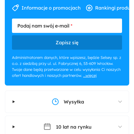
Informacje o promocjach
Rankingi produk
Podaj nam swój e-mail
Zapisz się
Administratorem danych, które wpiszesz, będzie Selsey sp. z
o.o. z siedzibą przy ul. ul. Fabrycznej 6, 53-609 Wrocław.
Twoje dane będą przetwarzane w celu wysyłania Ci naszych
ofert handlowych i naszych partnerów.
...więcej
Wysyłka
10 lat na rynku