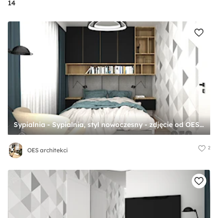
14
Sypialnia - Sypialnia, styl nowoczesny - zdjęcie od OES architekci
2
OES architekci