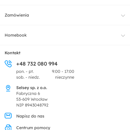
Meble
Zamówienia
Oświetlenie
Dostawa
Homebook
Tekstylia
Płatności i raty
O nas
Kontakt
Ogród i taras
+48 732 080 994
Zwroty
Centrum prasowe
pon. - pt.
9:00 - 17:00
Dekoracje i akcesoria
sob. - niedz.
nieczynne
Pytania i odpowiedzi
Oferta dla producentów
Selsey sp. z o.o.
Promocje
Fabryczna 6
Regulamin
53-609 Wrocław
NIP 8943048792
Polityka prywatności
Napisz do nas
Centrum pomocy
Ustawienia prywatności