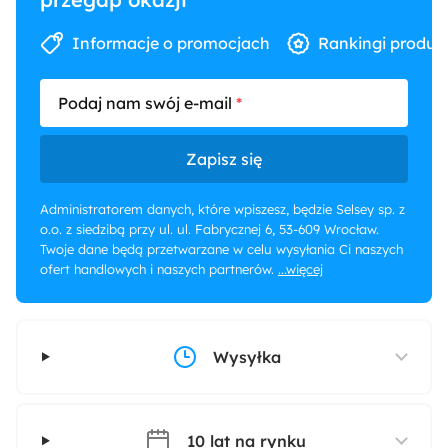
Informacje o promocjach
Rankingi produk
Podaj nam swój e-mail
Zapisz się
Administratorem danych, które wpiszesz, będzie Selsey sp. z
o.o. z siedzibą przy ul. ul. Fabrycznej 6, 53-609 Wrocław.
Twoje dane będą przetwarzane w celu wysyłania Ci naszych
ofert handlowych i naszych partnerów.
...więcej
Wysyłka
10 lat na rynku