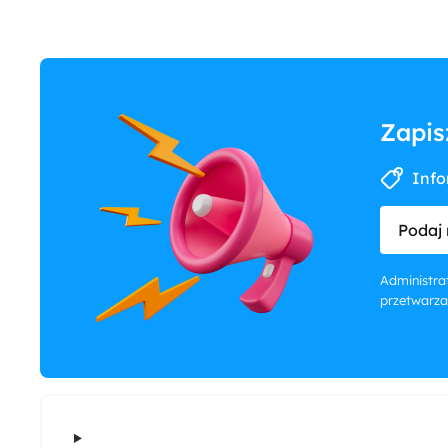
Zapis
Info
Podaj 
Administrat
przetwarza