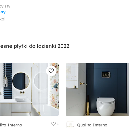
y styl
sny
koi
sne płytki do łazienki 2022
1
ita Interno
Qualita Interno