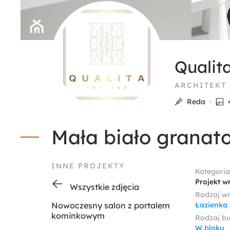
Qualit
ARCHITEKT
Reda
Mała biało granat
INNE PROJEKTY
Kategoria
Projekt w
Wszystkie zdjęcia
Rodzaj w
Nowoczesny salon z portalem
Łazienka
kominkowym
Rodzaj b
W bloku