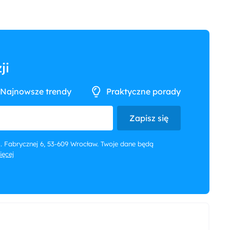
ji
Najnowsze trendy
Praktyczne porady
Zapisz się
 ul. Fabrycznej 6, 53-609 Wrocław. Twoje dane będą
więcej