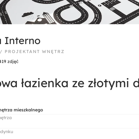
a Interno
 / PROJEKTANT WNĘTRZ
419 zdjęć
owa łazienka ze złotymi
nętrza mieszkalnego
nętrza
udynku