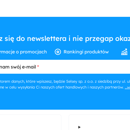
z się do newslettera i nie przegap okaz
rmacje o promocjach
Rankingi produktów
nam swój e-mail
orem danych, które wpiszesz, będzie Selsey sp. z o.o. z siedzibą przy ul.
ne w celu wysyłania Ci naszych ofert handlowych i naszych partnerów.
...