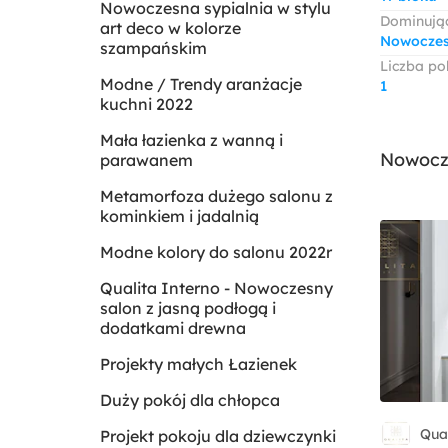
Nowoczesna sypialnia w stylu
Dominując
art deco w kolorze
Nowocze
szampańskim
Liczba po
Modne / Trendy aranżacje
1
kuchni 2022
Mała łazienka z wanną i
Nowocze
parawanem
Metamorfoza dużego salonu z
kominkiem i jadalnią
Modne kolory do salonu 2022r
Qualita Interno - Nowoczesny
salon z jasną podłogą i
dodatkami drewna
Projekty małych Łazienek
Duży pokój dla chłopca
Qual
Projekt pokoju dla dziewczynki