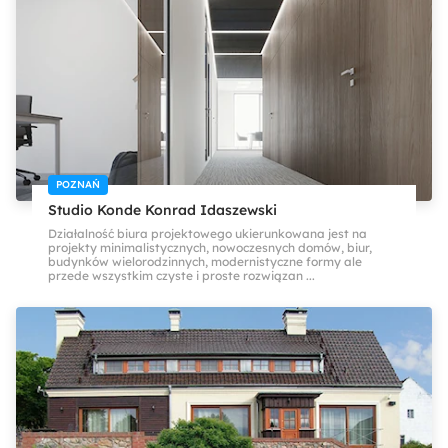
POZNAŃ
Studio Konde Konrad Idaszewski
Działalność biura projektowego ukierunkowana jest na
projekty minimalistycznych, nowoczesnych domów, biur,
budynków wielorodzinnych, modernistyczne formy ale
przede wszystkim czyste i proste rozwiązan ...