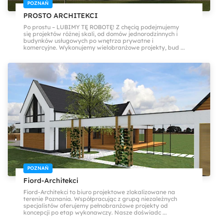
POZNAŃ
PROSTO ARCHITEKCI
Po prostu – LUBIMY TĘ ROBOTĘ! Z chęcią podejmujemy
się projektów różnej skali, od domów jednorodzinnych i
budynków usługowych po wnętrza prywatne i
komercyjne. Wykonujemy wielobranżowe projekty, bud ...
POZNAŃ
Fiord-Architekci
Fiord-Architekci to biuro projektowe zlokalizowane na
terenie Poznania. Współpracując z grupą niezależnych
specjalistów oferujemy pełnobranżowe projekty od
koncepcji po etap wykonawczy. Nasze doświadc ...