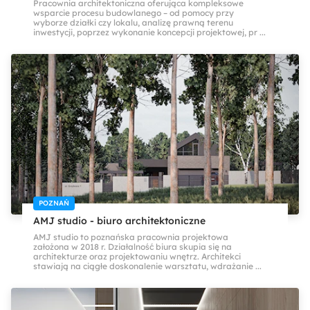
Pracownia architektoniczna oferująca kompleksowe
wsparcie procesu budowlanego – od pomocy przy
wyborze działki czy lokalu, analizę prawną terenu
inwestycji, poprzez wykonanie koncepcji projektowej, pr ...
POZNAŃ
AMJ studio - biuro architektoniczne
AMJ studio to poznańska pracownia projektowa
założona w 2018 r. Działalność biura skupia się na
architekturze oraz projektowaniu wnętrz. Architekci
stawiają na ciągłe doskonalenie warsztatu, wdrażanie ...