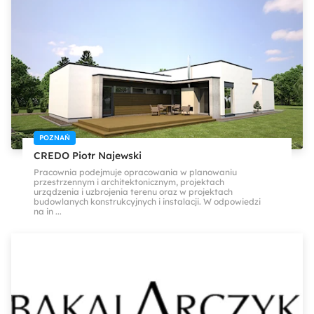
POZNAŃ
CREDO Piotr Najewski
Pracownia podejmuje opracowania w planowaniu
przestrzennym i architektonicznym, projektach
urządzenia i uzbrojenia terenu oraz w projektach
budowlanych konstrukcyjnych i instalacji. W odpowiedzi
na in ...