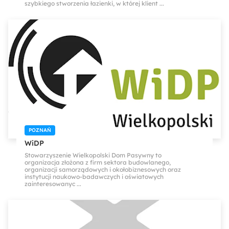
szybkiego stworzenia łazienki, w której klient ...
POZNAŃ
WiDP
Stowarzyszenie Wielkopolski Dom Pasywny to
organizacja złożona z firm sektora budowlanego,
organizacji samorządowych i okołobiznesowych oraz
instytucji naukowo-badawczych i oświatowych
zainteresowanyc ...