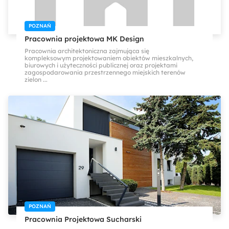
POZNAŃ
Pracownia projektowa MK Design
Pracownia architektoniczna zajmująca się
kompleksowym projektowaniem obiektów mieszkalnych,
biurowych i użyteczności publicznej oraz projektami
zagospodarowania przestrzennego miejskich terenów
zielon ...
POZNAŃ
Pracownia Projektowa Sucharski