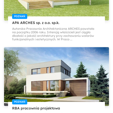
POZNAŃ
APA ARCHES sp. z o.o. sp.k.
Autorska Pracownia Architektoniczna ARCHES powstała
na początku 2006 roku. Intencją właścicieli jest ciągła
dbałość o jakość architektury przy zachowaniu walorów
funkcjonalnych i estetycznych. W Praco ...
POZNAŃ
RBA pracownia projektowa