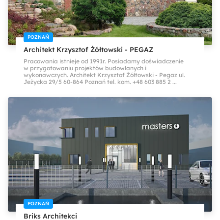
POZNAŃ
Architekt Krzysztof Żółtowski - PEGAZ
Pracowania istnieje od 1991r. Posiadamy doświadczenie
w przygotowaniu projektów budowlanych i
wykonawczych. Architekt Krzysztof Żółtowski - Pegaz ul.
Jeżycka 29/5 60-864 Poznań tel. kom. +48 603 885 2 ...
POZNAŃ
Briks Architekci