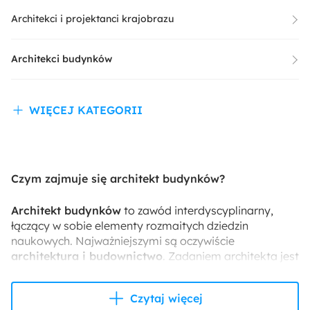
Architekci i projektanci krajobrazu
Architekci budynków
WIĘCEJ KATEGORII
Czym zajmuje się architekt budynków?
Architekt budynków
to zawód interdyscyplinarny,
łączący w sobie elementy rozmaitych dziedzin
naukowych. Najważniejszymi są oczywiście
architektura i budownictwo
. Zadaniem architekta jest
projektowanie budynków
funkcjonalnych,
estetycznych i spełniających wszelkie normy
Czytaj więcej
bezpieczeństwa budowlanego. Architekt budowlany