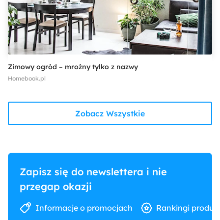
Zimowy ogród – mroźny tylko z nazwy
Homebook.pl
Zobacz Wszystkie
Zapisz się do newslettera i nie
przegap okazji
Informacje o promocjach
Rankingi produk