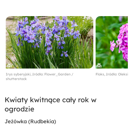
Irys syberyjski, źródło: Flower_Garden /
Floks, źródło: Oleksi
shutterstock
Kwiaty kwitnące cały rok w
ogrodzie
Jeżówka (
Rudbekia
)