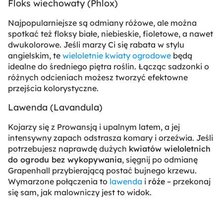
Floks wiechowaty (
Phlox
)
Najpopularniejsze są odmiany różowe, ale można
spotkać też floksy białe, niebieskie, fioletowe, a nawet
dwukolorowe. Jeśli marzy Ci się rabata w stylu
angielskim, te
wieloletnie kwiaty ogrodowe
będą
idealne do średniego piętra roślin. Łącząc sadzonki o
różnych odcieniach możesz tworzyć efektowne
przejścia kolorystyczne.
Lawenda (
Lavandula
)
Kojarzy się z Prowansją i upalnym latem, a jej
intensywny zapach odstrasza komary i orzeźwia. Jeśli
potrzebujesz naprawdę dużych
kwiatów wieloletnich
do ogrodu bez wykopywania
, sięgnij po odmianę
Grapenhall przybierającą postać bujnego krzewu.
Wymarzone połączenia to
lawenda
i
róże
– przekonaj
się sam, jak malowniczy jest to widok.