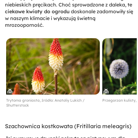
niebieskich pręcikach. Choć sprowadzone z daleka, te
ciekawe kwiaty do ogrodu
doskonale zadomowiły się
w naszym klimacie i wykazują świetną
mrozooporność.
Trytoma groniasta, źródło: Anatoliy Lukich /
Przegorzan kulisty, 
Shutterstock
Szachownica kostkowata (
Fritillaria meleagris
)