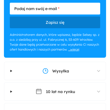
Podaj nam swój e-mail
Zapisz się
Administratorem danych, które wpiszesz, będzie Selsey sp. z
o.o. z siedzibą przy ul. ul. Fabrycznej 6, 53-609 Wrocław.
Twoje dane będą przetwarzane w celu wysyłania Ci naszych
ofert handlowych i naszych partnerów.
...więcej
Wysyłka
10 lat na rynku