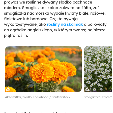
prawdziwe roślinne dywany słodko pachnące
miodem. Smagliczka skalna zakwita na żółto, zaś
smagliczka nadmorska wydaje kwiaty białe, różowe,
fioletowe lub bordowe. Często bywają
wykorzystywane jako
rośliny na skalniak
albo kwiaty
do ogródka angielskiego, w którym tworzą najniższe
piętro roślin.
Aksamitka, źródło: Indiahood / Shutterstock
Smagliczka, źródło: