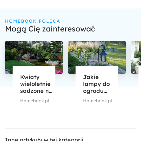
HOMEBOOK POLECA
Mogą Cię zainteresować
Kwiaty
Jakie
wieloletnie
lampy do
sadzone na
ogrodu
wiosnę
wybrać?
Homebook.pl
Homebook.pl
Przegląd
popularnych
rozwiązań
Inne artykuły w tej kategorii