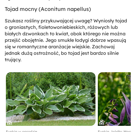
Tojad mocny (
Aconitum napellus
)
Szukasz rośliny przykuwającej uwagę? Wyniosły tojad
o groniastych, fioletowoniebieskich, różowych lub
białych dzwonkach to kwiat, obok którego nie można
przejść obojętnie. Jego smukłe łodygi dobrze wpasują
się w romantyczne aranżacje wiejskie. Zachowaj
jednak dużą ostrożność, bo tojad jest bardzo silnie
trujący.
Funkia w ogrodzie
Funkia, źródło: Mar