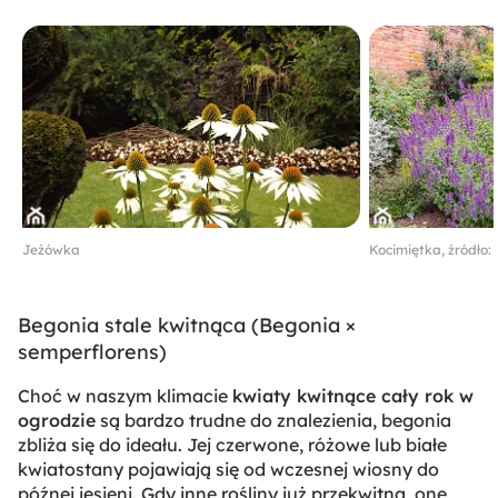
Jeżówka
Kocimiętka, źródło:
Begonia stale kwitnąca (
Begonia ×
semperflorens
)
Choć w naszym klimacie
kwiaty kwitnące cały rok w
ogrodzie
są bardzo trudne do znalezienia, begonia
zbliża się do ideału. Jej czerwone, różowe lub białe
kwiatostany pojawiają się od wczesnej wiosny do
późnej jesieni. Gdy inne rośliny już przekwitną, one