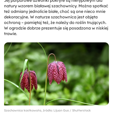
Jej purpurowe dzwonki pokryte są nietypowym dla
natury wzorem białawej szachownicy. Można spotkać
też odmiany jednolicie białe, choć są one nieco mnie
dekoracyjne. W naturze szachownica jest objęta
ochroną – pamiętaj też, że należy do roślin trujących.
W ogrodzie dobrze prezentuje się posadzona w niskiej
trawie.
Szachownica kostkowata, źródło: Lijuan Guo / Shutterstock