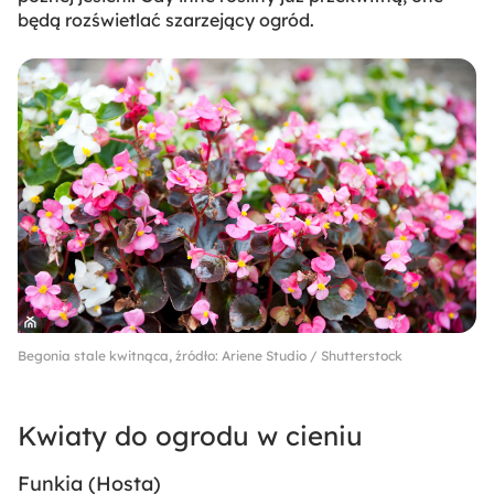
będą rozświetlać szarzejący ogród.
Begonia stale kwitnąca, źródło: Ariene Studio / Shutterstock
Kwiaty do ogrodu w cieniu
Funkia (
Hosta
)