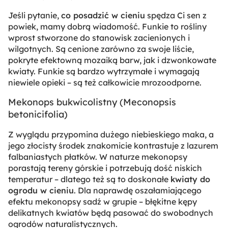
Jeśli pytanie,
co posadzić w cieniu
spędza Ci sen z
powiek, mamy dobrą wiadomość. Funkie to rośliny
wprost stworzone do stanowisk zacienionych i
wilgotnych. Są cenione zarówno za swoje liście,
pokryte efektowną mozaiką barw, jak i dzwonkowate
kwiaty. Funkie są bardzo wytrzymałe i wymagają
niewiele opieki – są też całkowicie mrozoodporne.
Mekonops bukwicolistny (
Meconopsis
betonicifolia
)
Z wyglądu przypomina dużego niebieskiego maka, a
jego złocisty środek znakomicie kontrastuje z lazurem
falbaniastych płatków. W naturze mekonopsy
porastają tereny górskie i potrzebują dość niskich
temperatur – dlatego też są to doskonałe
kwiaty do
ogrodu w cieniu
. Dla naprawdę oszałamiającego
efektu mekonopsy sadź w grupie – błękitne kępy
delikatnych kwiatów będą pasować do swobodnych
ogrodów naturalistycznych.