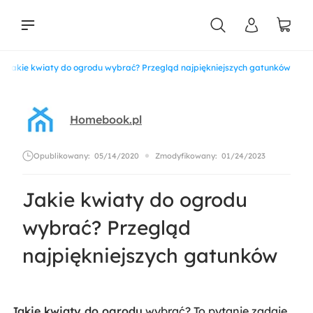
Jakie kwiaty do ogrodu wybrać? Przegląd najpiękniejszych gatunków
liści
Homebook.pl
Opublikowany:
05/14/2020
Zmodyfikowany:
01/24/2023
Jakie kwiaty do ogrodu
wybrać? Przegląd
najpiękniejszych gatunków
Jakie kwiaty do ogrodu
wybrać? To pytanie zadaje