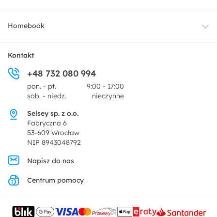
Oświetlenie
Dostawa
Homebook
Tekstylia
Płatności i raty
O nas
Kontakt
Ogród i taras
+48 732 080 994
Zwroty
Centrum prasowe
pon. - pt.
9:00 - 17:00
Dekoracje i akcesoria
sob. - niedz.
nieczynne
Pytania i odpowiedzi
Oferta dla producentów
Selsey sp. z o.o.
Promocje
Fabryczna 6
Regulamin
53-609 Wrocław
NIP 8943048792
Polityka prywatności
Napisz do nas
Centrum pomocy
Ustawienia prywatności
Kontakt