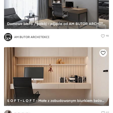
Domowe biuro / pokój - zdjęcie od AM BUTOR ARCHITEKCI
46
AM BUTOR ARCHITEKCI
S O F T • L O F T - Małe z zabudowanym biurkiem beżowe białe biuro, styl nowoczesny - zdjęcie od ELEMENTY
57