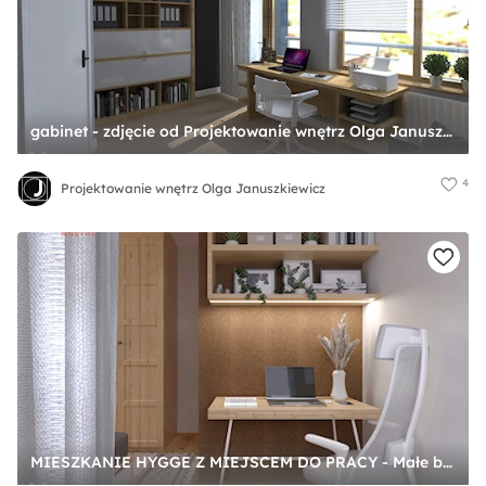
gabinet - zdjęcie od Projektowanie wnętrz Olga Januszkiewicz
4
Projektowanie wnętrz Olga Januszkiewicz
MIESZKANIE HYGGE Z MIEJSCEM DO PRACY - Małe białe brązowe biuro, styl nowoczesny - zdjęcie od Izabela Widomska Wnętrza