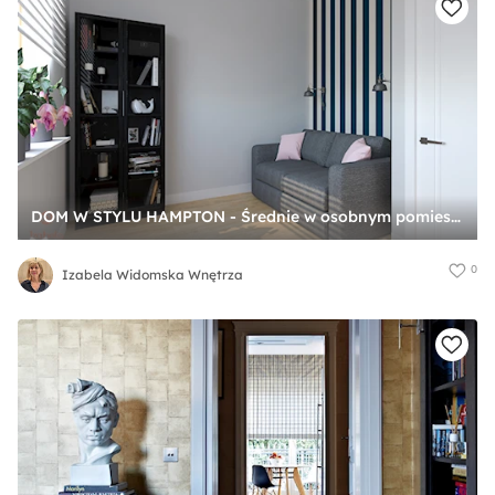
DOM W STYLU HAMPTON - Średnie w osobnym pomieszczeniu z sofą białe niebieskie biuro, styl nowoczesny - zdjęcie od Izabela Widomska Wnętrza
0
Izabela Widomska Wnętrza