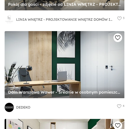
Pokój dla gości - zdjęcie od LINIA WNĘTRZ - PROJEKTOWANIE WNĘTRZ DOMÓW I MIESZKAŃ
3
LINIA WNĘTRZ - PROJEKTOWANIE WNĘTRZ DOMÓW I MIESZKAŃ
Dom Warszawa Wawer - Średnie w osobnym pomieszczeniu z zabudowanym biurkiem białe zielone biuro, styl nowoczesny - zdjęcie od DEDEKO
4
DEDEKO