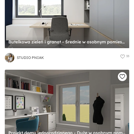
Butelkowa zieleń i granat - Średnie w osobnym pomieszczeniu z zabudowanym biurkiem białe biuro, styl nowoczesny - zdjęcie od STUDIO PNIAK
33
STUDIO PNIAK
Projekt domu jednorodzinnego - Duże w osobnym pomieszczeniu z zabudowanym biurkiem szare biuro, styl skandynawski - zdjęcie od Oksana Koniuszewska