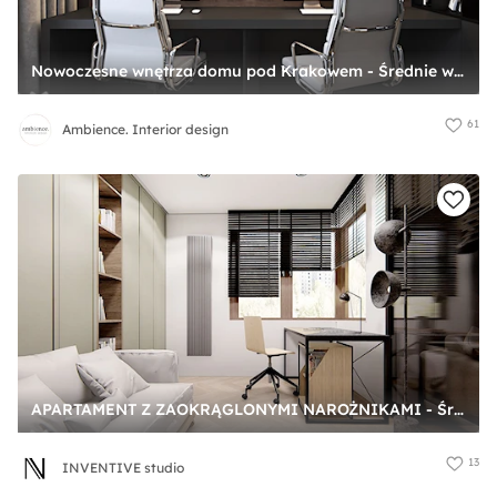
Nowoczesne wnętrza domu pod Krakowem - Średnie w osobnym pomieszczeniu z zabudowanym biurkiem biuro, styl nowoczesny - zdjęcie od Ambience. Interior design
61
Ambience. Interior design
APARTAMENT Z ZAOKRĄGLONYMI NAROŻNIKAMI - Średnie w osobnym pomieszczeniu z sofą białe biuro, styl minimalistyczny - zdjęcie od INVENTIVE studio
13
INVENTIVE studio