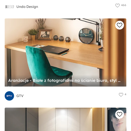
466
Undo Design
Aranżacje - Białe z fotografiami na ścianie biuro, styl glamour - zdjęcie od GTV
4
GTV