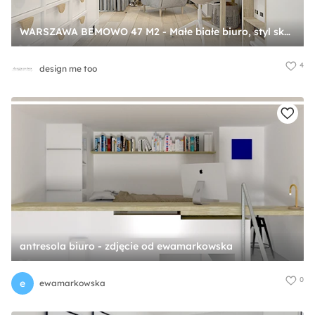
WARSZAWA BEMOWO 47 M2 - Małe białe biuro, styl skandynawski - zdjęcie od design me too
4
design me too
antresola biuro - zdjęcie od ewamarkowska
0
e
ewamarkowska