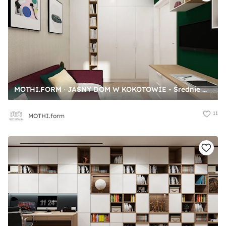
MOTHI.FORM ⋅ JASNY DOM W KOKOTOWIE - Średnie w osobnym pomieszczeniu z sofą szare zielone biuro, styl nowoczesny - zdjęcie od MOTHI.form
11
MOTHI.form