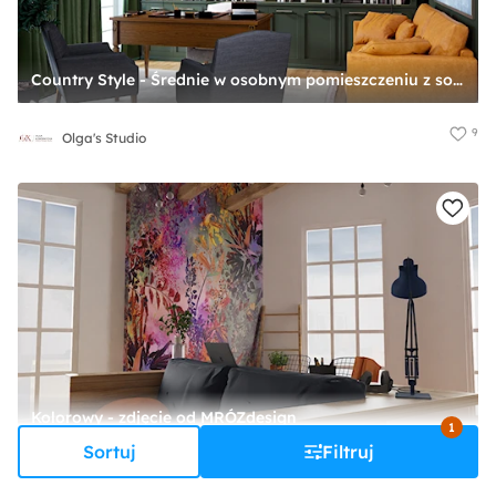
Country Style - Średnie w osobnym pomieszczeniu z sofą czarne zielone biuro, styl tradycyjny - zdjęcie od Olga's Studio
9
Olga's Studio
Kolorowy - zdjęcie od MRÓZdesign
1
Sortuj
Filtruj
1
MRÓZdesign