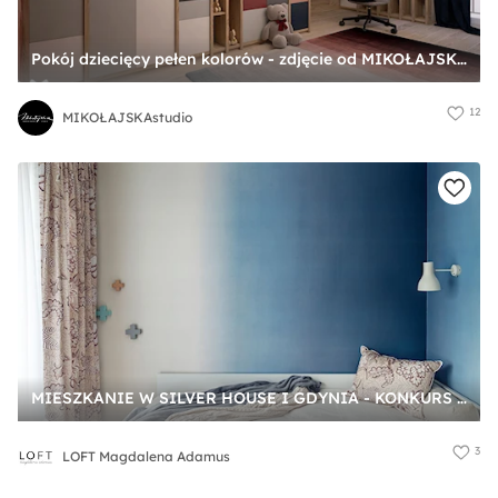
Pokój dziecięcy pełen kolorów - zdjęcie od MIKOŁAJSKAstudio
12
MIKOŁAJSKAstudio
MIESZKANIE W SILVER HOUSE I GDYNIA - KONKURS - Mały szary niebieski pokój dziecka dla nastolatka dla chłopca dla dziewczynki, styl skandynawski - zdjęcie od LOFT Magdalena Adamus
3
LOFT Magdalena Adamus