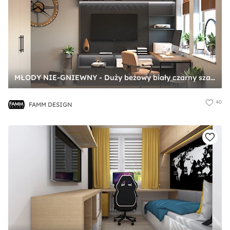
MŁODY NIE-GNIEWNY - Duży beżowy biały czarny szary pokój dziecka dla nastolatka dla chłopca dla dziewczynki, styl nowoczesny - zdjęcie od FAMM DESIGN
40
FAMM DESIGN