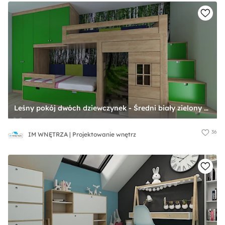
Leśny pokój dwóch dziewczynek - Średni biały zielony pokój dziecka dla dziecka dla chłopca dla dziewczynki dla rodzeństwa, styl nowoczesny - zdjęcie od IM WNĘTRZA | Projektowanie wnętrz
36
IM WNĘTRZA | Projektowanie wnętrz