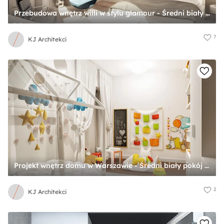
Przebudowa wnętrz willi w stylu glamour - Średni biały brązowy szary pokój dziecka dla nastolatka dla chłopca, styl nowoczesny - zdjęcie od KJ Architekci
7
KJ Architekci
Projekt wnętrz domu w Warszawie - Średni biały pokój dziecka dla dziecka dla chłopca dla dziewczynki, styl nowoczesny - zdjęcie od KJ Architekci
2
KJ Architekci