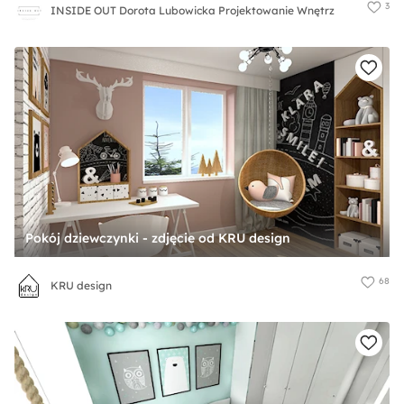
3
INSIDE OUT Dorota Lubowicka Projektowanie Wnętrz
Pokój dziewczynki - zdjęcie od KRU design
68
KRU design