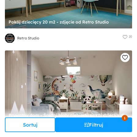
Pokój dziecięcy 20 m2 - zdjęcie od Retro Studio
20
Retro Studio
Prywatny dom - Średni biały niebieski pokój dziecka dla dziecka dla chłopca dla dziewczynki, styl skandynawski - zdjęcie od Iryna Bohun
1
Sortuj
Filtruj
4
Iryna Bohun