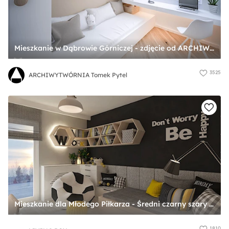
Mieszkanie w Dąbrowie Górniczej - zdjęcie od ARCHIWYTWÓRNIA Tomek Pytel
3525
ARCHIWYTWÓRNIA Tomek Pytel
Mieszkanie dla Młodego Piłkarza - Średni czarny szary pokój dziecka dla dziecka dla nastolatka dla chłopca, styl nowoczesny - zdjęcie od LIVING BOX
1810