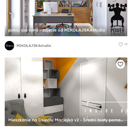
pokój dla syna - zdjęcie od MIKOŁAJSKAstudio
13
MIKOŁAJSKAstudio
Mieszkanie na Osiedlu Maciejka v2 - Średni biały pomarańczowy szary pokój dziecka dla nastolatka dla chłopca dla dziewczynki, styl skandynawski - zdjęcie od INSIDE OUT Dorota Lubowicka Projektowanie Wnętrz