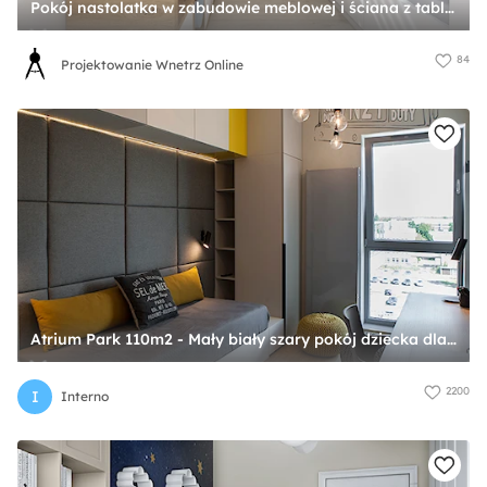
Pokój nastolatka w zabudowie meblowej i ściana z tablicówką - zdjęcie od Projektowanie Wnetrz Online
84
Projektowanie Wnetrz Online
Atrium Park 110m2 - Mały biały szary pokój dziecka dla nastolatka dla chłopca dla dziewczynki, styl nowoczesny - zdjęcie od Interno
2200
I
Interno