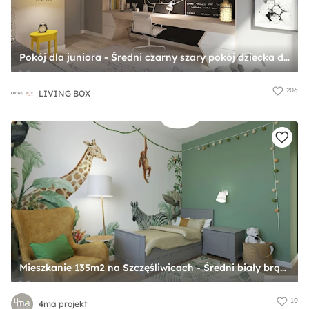
Pokój dla juniora - Średni czarny szary pokój dziecka dla dziecka dla nastolatka dla chłopca dla dziewczynki, styl nowoczesny - zdjęcie od LIVING BOX
206
LIVING BOX
Mieszkanie 135m2 na Szczęśliwicach - Średni biały brązowy zielony pokój dziecka dla dziecka dla chłopca dla dziewczynki, styl tradycyjny - zdjęcie od 4ma projekt
10
4ma projekt