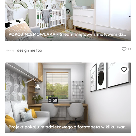
POKÓJ NIEMOWLAKA - Średni miętowy z motywem dżungli z motywem zwierząt pokój dziecka dla niemowlaka dla chłopca, styl skandynawski - zdjęcie od design me too
53
design me too
Projekt pokoju młodzieżowego z fototapetą w kilku wariantach - zdjęcie od Projektowanie Wnetrz Online