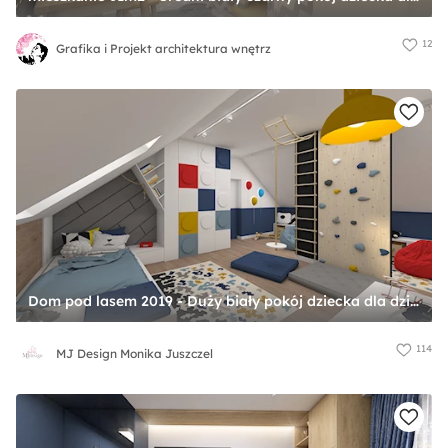
12
Grafika i Projekt architektura wnętrz
Dom pod lasem 2019 - Duży biały pokój dziecka dla dziecka dla chłopca, styl skandynawski - zdjęcie od MJ Design Monika Juszczel
114
MJ Design Monika Juszczel