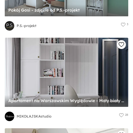
Pokój Gosi - zdjęcie od P.S.-projekt
3
P.S.-projekt
Apartament na Warszawskim Wyględowie - Mały biały niebieski pokój dziecka dla nastolatka dla chłopca, styl tradycyjny - zdjęcie od MIKOŁAJSKAstudio
28
MIKOŁAJSKAstudio