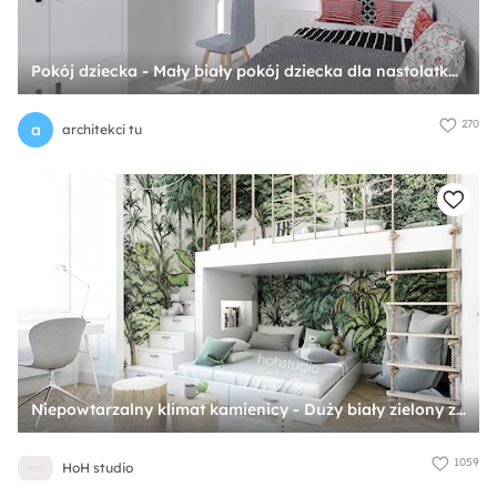
Pokój dziecka - Mały biały pokój dziecka dla nastolatka dla chłopca dla dziewczynki, styl skandynawski - zdjęcie od architekci tu
270
a
architekci tu
Niepowtarzalny klimat kamienicy - Duży biały zielony z motywem dżungli pokój dziecka dla dziecka dla chłopca dla dziewczynki dla rodzeństwa, styl skandynawski - zdjęcie od HoH studio
1059
HoH studio