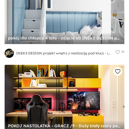
pokój dla chłopca 4 lata - zdjęcie od INEKS DESIGN projekt wnętrz z realizacją pod klucz - ineksdesign
25
INEKS DESIGN projekt wnętrz z realizacją pod klucz - ineksdesign
POKOJ NASTOLATKA - GRACZ /9 - Duży biały szary pokój dziecka dla nastolatka dla chłopca, styl nowoczesny - zdjęcie od EKLEKT DESIGN