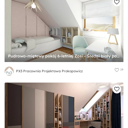
Pudrowo-miętowy pokój 6-letniej Zosi - Średni biały pokój dziecka dla nastolatka dla chłopca dla dziewczynki, styl skandynawski - zdjęcie od PX3 Pracownia Projektowa Prokopowicz
19
PX3 Pracownia Projektowa Prokopowicz