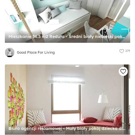
Mieszkanie 56.5 m2 Reduta - Średni biały niebieski pokój dziecka dla nastolatka dla chłopca dla dziewczynki, styl nowoczesny - zdjęcie od Good Place For Living
279
Good Place For Living
Biuro agencji reklamowej - Mały biały pokój dziecka dla nastolatka dla chłopca dla dziewczynki - zdjęcie od SAFS | Sustainable Architecture