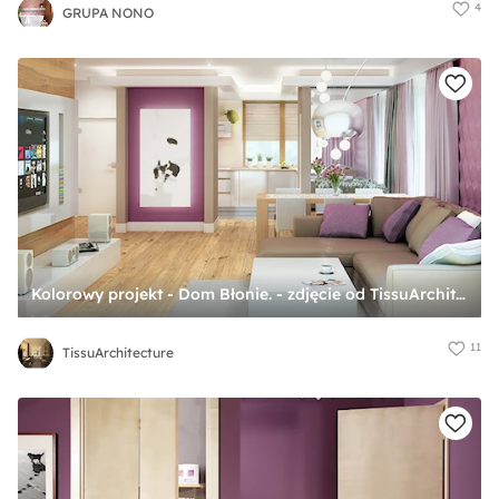
4
GRUPA NONO
Kolorowy projekt - Dom Błonie. - zdjęcie od TissuArchitecture
11
TissuArchitecture