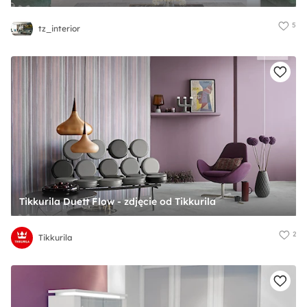
5
tz_interior
Tikkurila Duett Flow - zdjęcie od Tikkurila
2
Tikkurila