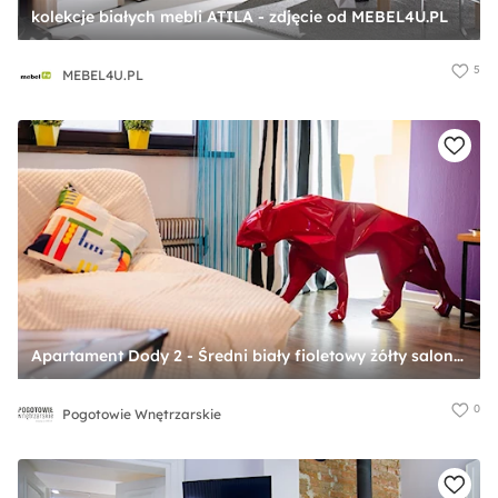
kolekcje białych mebli ATILA - zdjęcie od MEBEL4U.PL
5
MEBEL4U.PL
Apartament Dody 2 - Średni biały fioletowy żółty salon, styl nowoczesny - zdjęcie od Pogotowie Wnętrzarskie
0
Pogotowie Wnętrzarskie