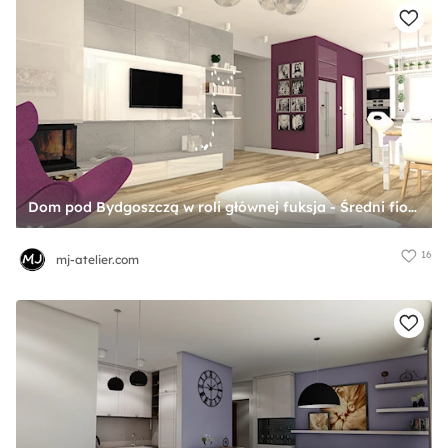
Dom pod Bydgoszczą w roli głównej fuksja - Średni fioletowy szary salon z kuchnią z jadalnią, styl nowoczesny - zdjęcie od mj-atelier.com
16
mj-atelier.com