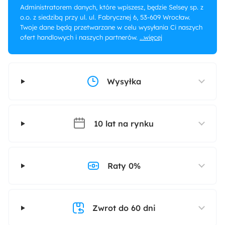
Administratorem danych, które wpiszesz, będzie Selsey sp. z
o.o. z siedzibą przy ul. ul. Fabrycznej 6, 53-609 Wrocław.
Twoje dane będą przetwarzane w celu wysyłania Ci naszych
ofert handlowych i naszych partnerów.
...więcej
Wysyłka
10 lat na rynku
Raty 0%
Zwrot do 60 dni