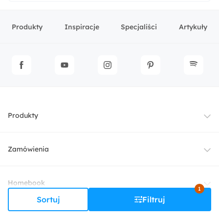
Produkty
Inspiracje
Specjaliści
Artykuły
Produkty
Meble
Zamówienia
Oświetlenie
Dostawa
Homebook
1
Tekstylia
Sortuj
Filtruj
Płatności i raty
O nas
Kontakt