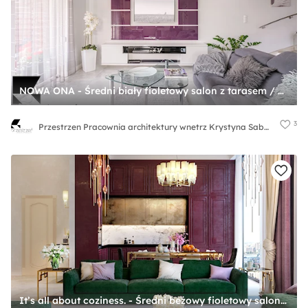
NOWA ONA - Średni biały fioletowy salon z tarasem / balkonem, styl glamour - zdjęcie od Przestrzen Pracownia architektury wnetrz Krystyna Sabada
3
Przestrzen Pracownia architektury wnetrz Krystyna Sabada
It’s all about coziness. - Średni beżowy fioletowy salon z kuchnią z jadalnią z tarasem / balkonem - zdjęcie od tz_interior