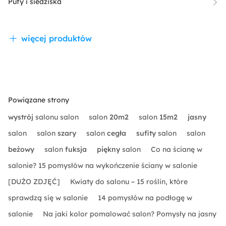
Pufy i siedziska
więcej produktów
Powiązane strony
wystrój
salonu salon
salon
20m2
salon
15m2
jasny
salon
salon
szary
salon
cegła
sufity
salon
salon
beżowy
salon
fuksja
piękny
salon
Co na ścianę w
salonie? 15 pomysłów na wykończenie ściany w salonie
[DUŻO ZDJĘĆ]
Kwiaty do salonu – 15 roślin, które
sprawdzą się w salonie
14 pomysłów na podłogę w
salonie
Na jaki kolor pomalować salon? Pomysły na jasny