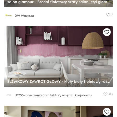
salon glamour - Średni fioletowy szary salon, styl glamour - zdjęcie od DW Wnętrza
1
DW Wnętrza
ŚLIWKOWY ZAWRÓT GŁOWY - Mały biały fioletowy różowy salon z kuchnią z jadalnią, styl skandynawski - zdjęcie od UTOO- pracownia architektury wnętrz i krajobrazu
151
UTOO- pracownia architektury wnętrz i krajobrazu