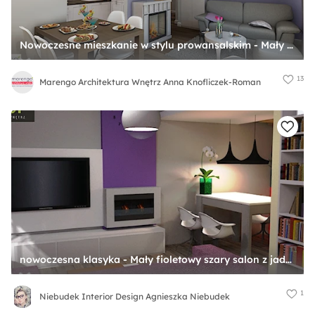
Nowoczesne mieszkanie w stylu prowansalskim - Mały fioletowy szary salon z kuchnią z jadalnią, styl prowansalski - zdjęcie od Marengo Architektura Wnętrz Anna Knofliczek-Roman
13
Marengo Architektura Wnętrz Anna Knofliczek-Roman
nowoczesna klasyka - Mały fioletowy szary salon z jadalnią, styl tradycyjny - zdjęcie od Niebudek Interior Design Agnieszka Niebudek
1
Niebudek Interior Design Agnieszka Niebudek