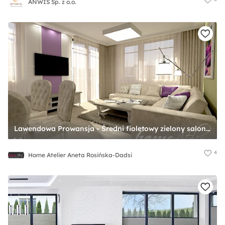
ANWIS Sp. z o.o.
Lawendowa Prowansja - Średni fioletowy zielony salon z jadalnią, styl prowansalski - zdjęcie od Home Atelier Aneta Rosińska-Dadsi
4
Home Atelier Aneta Rosińska-Dadsi