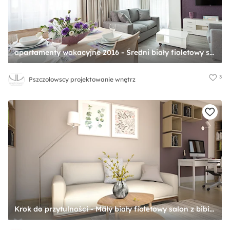
apartamenty wakacyjne 2016 - Średni biały fioletowy salon z jadalnią, styl nowoczesny - zdjęcie od Pszczołowscy projektowanie wnętrz
3
Pszczołowscy projektowanie wnętrz
Krok do przytulności - Mały biały fioletowy salon z bibiloteczką - zdjęcie od GRUPA NONO