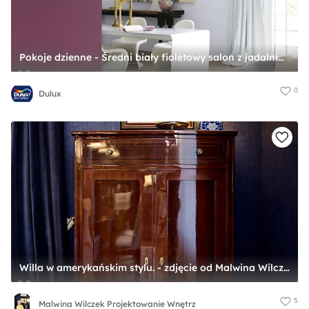
Pokoje dzienne - Średni biały fioletowy salon z jadalnią - zdjęcie od Dulux
0
Dulux
Willa w amerykańskim stylu. - zdjęcie od Malwina Wilczek Projektowanie Wnętrz
5
Malwina Wilczek Projektowanie Wnętrz