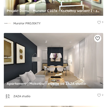
Projekt Domu - Murator C107a - Kształtny wariant I - zdjęcie od Murator PROJEKTY
3
Murator PROJEKTY
Apartament | Mokotów - zdjęcie od ZAZA studio
2
ZAZA studio