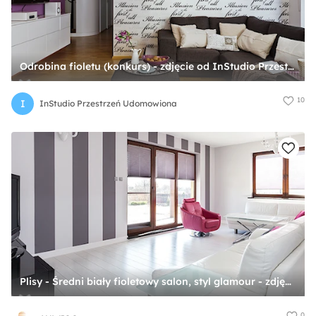
Odrobina fioletu (konkurs) - zdjęcie od InStudio Przestrzeń Udomowiona
10
I
InStudio Przestrzeń Udomowiona
Plisy - Średni biały fioletowy salon, styl glamour - zdjęcie od ANWIS Sp. z o.o.
0