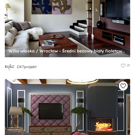
Willa włoska / Wrocław - Średni beżowy biały fioletowy salon, styl tradycyjny - zdjęcie od CKTprojekt
25
CKTprojekt