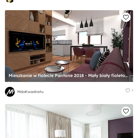
Mieszkanie w fiolecie Pantone 2018 - Mały biały fioletowy salon z kuchnią z jadalnią, styl glamour - zdjęcie od MdoKwadratu
1
MdoKwadratu