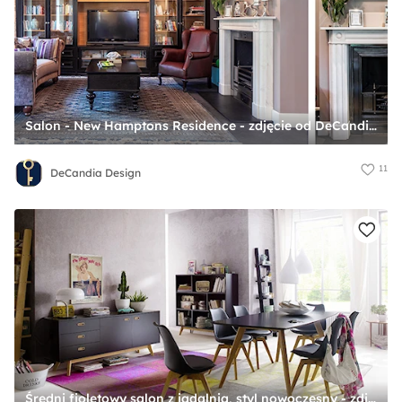
Salon - New Hamptons Residence - zdjęcie od DeCandia Design
11
DeCandia Design
Średni fioletowy salon z jadalnią, styl nowoczesny - zdjęcie od sfmeble.pl