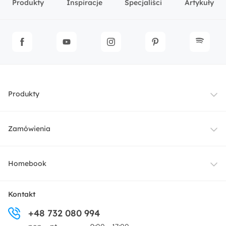
Produkty
Inspiracje
Specjaliści
Artykuły
Produkty
Meble
Zamówienia
Oświetlenie
Dostawa
Homebook
Tekstylia
Płatności i raty
O nas
Kontakt
Ogród i taras
+48 732 080 994
Zwroty
Centrum prasowe