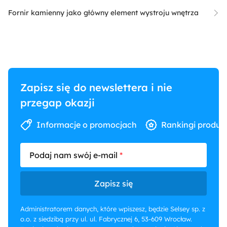
Fornir kamienny jako główny element wystroju wnętrza
Zapisz się do newslettera i nie
przegap okazji
Informacje o promocjach
Rankingi produk
Podaj nam swój e-mail
Zapisz się
Administratorem danych, które wpiszesz, będzie Selsey sp. z
o.o. z siedzibą przy ul. ul. Fabrycznej 6, 53-609 Wrocław.