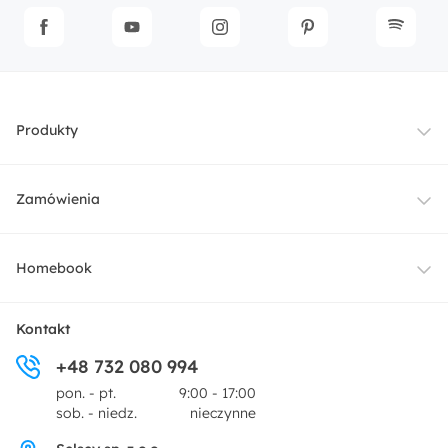
Produkty
Meble
Zamówienia
Oświetlenie
Dostawa
Homebook
Tekstylia
Płatności i raty
O nas
Kontakt
Ogród i taras
+48 732 080 994
Zwroty
Centrum prasowe
pon. - pt.
9:00 - 17:00
Dekoracje i akcesoria
sob. - niedz.
nieczynne
Pytania i odpowiedzi
Oferta dla producentów