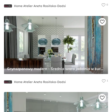
0
Home Atelier Aneta Rosińska-Dadsi
Grynszpanowy modern - Średnia szara jadalnia w kuchni, styl nowoczesny - zdjęcie od Home Atelier Aneta Rosińska-Dadsi
1
Home Atelier Aneta Rosińska-Dadsi