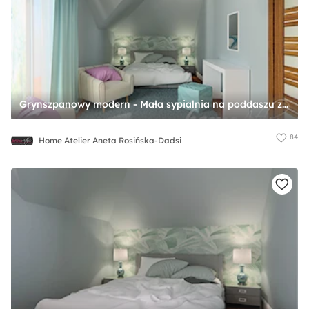
Grynszpanowy modern - Mała sypialnia na poddaszu z balkonem / tarasem, styl nowoczesny - zdjęcie od Home Atelier Aneta Rosińska-Dadsi
84
Home Atelier Aneta Rosińska-Dadsi