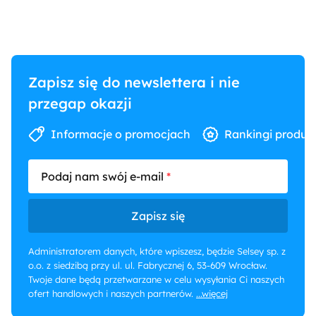
Zapisz się do newslettera i nie
przegap okazji
Informacje o promocjach
Rankingi produk
Podaj nam swój e-mail
Zapisz się
Administratorem danych, które wpiszesz, będzie Selsey sp. z
o.o. z siedzibą przy ul. ul. Fabrycznej 6, 53-609 Wrocław.
Twoje dane będą przetwarzane w celu wysyłania Ci naszych
ofert handlowych i naszych partnerów.
...więcej