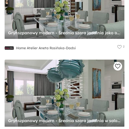
Grynszpanowy modern - Średnia szara jadalnia jako osobne pomieszczenie, styl nowoczesny - zdjęcie od Home Atelier Aneta Rosińska-Dadsi
2
Home Atelier Aneta Rosińska-Dadsi
Grynszpanowy modern - Średnia szara jadalnia w salonie, styl nowoczesny - zdjęcie od Home Atelier Aneta Rosińska-Dadsi