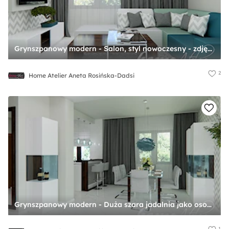
Grynszpanowy modern - Salon, styl nowoczesny - zdjęcie od Home Atelier Aneta Rosińska-Dadsi
2
Home Atelier Aneta Rosińska-Dadsi
Grynszpanowy modern - Duża szara jadalnia jako osobne pomieszczenie, styl nowoczesny - zdjęcie od Home Atelier Aneta Rosińska-Dadsi
1