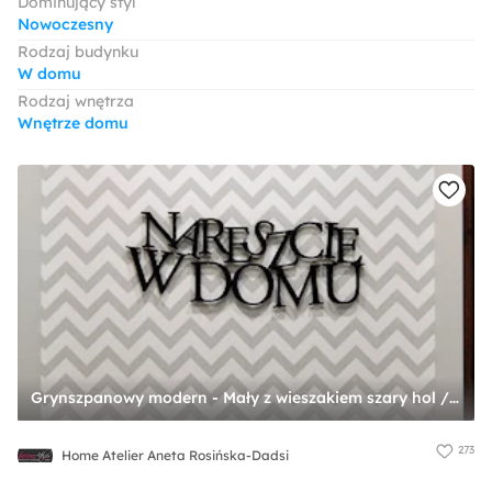
Dominujący styl
Nowoczesny
Rodzaj budynku
W domu
Rodzaj wnętrza
Wnętrze domu
Grynszpanowy modern - Mały z wieszakiem szary hol / przedpokój, styl nowoczesny - zdjęcie od Home Atelier Aneta Rosińska-Dadsi
273
Home Atelier Aneta Rosińska-Dadsi