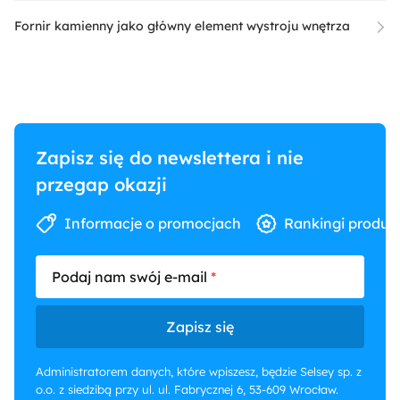
Fornir kamienny jako główny element wystroju wnętrza
Zapisz się do newslettera i nie
przegap okazji
Informacje o promocjach
Rankingi produk
Podaj nam swój e-mail
Zapisz się
Administratorem danych, które wpiszesz, będzie Selsey sp. z
o.o. z siedzibą przy ul. ul. Fabrycznej 6, 53-609 Wrocław.