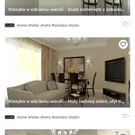
Klasyka w odcieniu wanilii - Duża zamknięta z zabudowaną lodówką kuchnia w kształcie litery l z marmurową podłogą, styl tradycyjny - zdjęcie od Home Atelier Aneta Rosińska-Dadsi
1
Home Atelier Aneta Rosińska-Dadsi
Klasyka w odcieniu wanilii - Mały beżowy salon, styl tradycyjny - zdjęcie od Home Atelier Aneta Rosińska-Dadsi
1
Home Atelier Aneta Rosińska-Dadsi