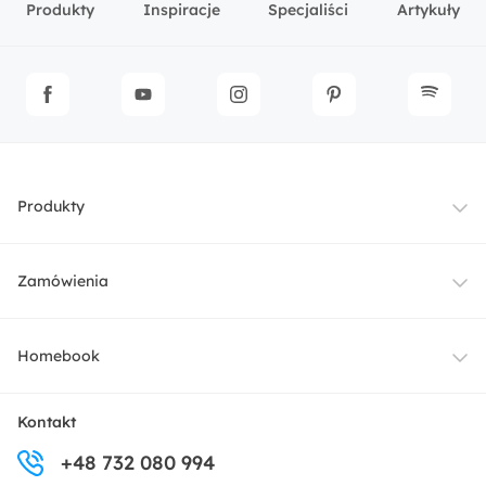
Produkty
Inspiracje
Specjaliści
Artykuły
Produkty
Meble
Zamówienia
Oświetlenie
Dostawa
Homebook
Tekstylia
Płatności i raty
O nas
Kontakt
Ogród i taras
+48 732 080 994
Zwroty
Centrum prasowe