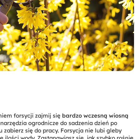
iem forsycji zajmij się
bardzo wczesną wiosną
j narzędzia ogrodnicze do sadzenia dzień po
zabierz się do pracy. Forsycja nie lubi gleby
e ilości wody. Zastanawiasz się, jak szybko rośnie