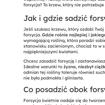
forsycja? To krzew, który nie potrzebuj
Jak i gdzie sadzić fors
Jeśli szukasz krzewu, który ozdobi Tw
forsycja.
Gdzie rośnie najlepiej i jak
wymagającą rośliną, która poradzi sob
stanowisku zacienionym, chociaż to w 
najpiękniejszymi kwiatami.
Chcesz zasadzić forsycję i zastanawiasz 
Idealne warunki to
żyzna, niezbyt cięż
odmian tej rośliny toleruje również suc
nie była podmokła i gliniasta.
Co posadzić obok fors
Forsycja świetnie nadaje się do tworze