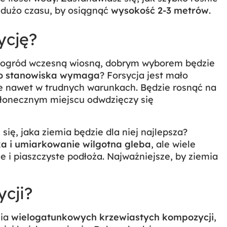
e dużo czasu, by osiągnąć
wysokość 2-3 metrów
.
ycję?
ój ogród wczesną wiosną, dobrym wyborem będzie
iego stanowiska wymaga
? Forsycja jest mało
ie nawet w trudnych warunkach. Będzie rosnąć na
słonecznym miejscu odwdzięczy się
się, jaka ziemia będzie dla niej najlepsza?
ka i umiarkowanie wilgotna gleba
, ale wiele
he i piaszczyste podłoża. Najważniejsze, by ziemia
ycji?
nia
wielogatunkowych krzewiastych kompozycji
,