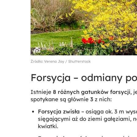
Źródło: Verena Joy / Shutterstock
Forsycja – odmiany po
Istnieje
8 różnych gatunków forsycji
, 
spotykane są głównie
3
z nich:
Forsycja zwisła
– osiąga ok. 3 m wyso
sięgającymi aż do ziemi gałęziami, n
kwiatki.