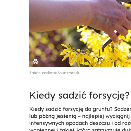
Źródło: encierro/Shutterstock
Kiedy sadzić forsycję?
Kiedy sadzić forsycję do gruntu? Sadzen
lub późną jesienią
– najlepiej wyciągni
intensywnych opadach deszczu i od razu 
wapiennej i takiej, która zatrzymuje duż