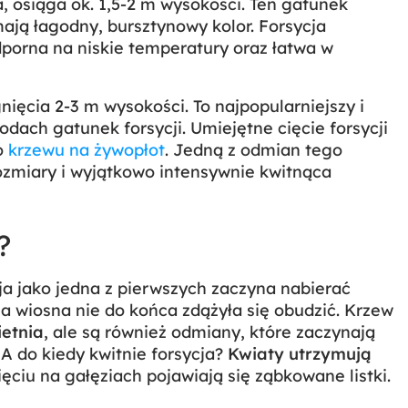
, osiąga ok. 1,5-2 m wysokości. Ten gatunek
mają łagodny, bursztynowy kolor. Forsycja
porna na niskie temperatury oraz łatwa w
nięcia 2-3 m wysokości. To najpopularniejszy i
odach gatunek forsycji. Umiejętne cięcie forsycji
o
krzewu na żywopłot
. Jedną z odmian tego
rozmiary i wyjątkowo intensywnie kwitnąca
?
ja jako jedna z pierwszych zaczyna nabierać
, a wiosna nie do końca zdążyła się obudzić. Krzew
ietnia
, ale są również odmiany, które zaczynają
A do kiedy kwitnie forsycja?
Kwiaty utrzymują
ięciu na gałęziach pojawiają się ząbkowane listki.