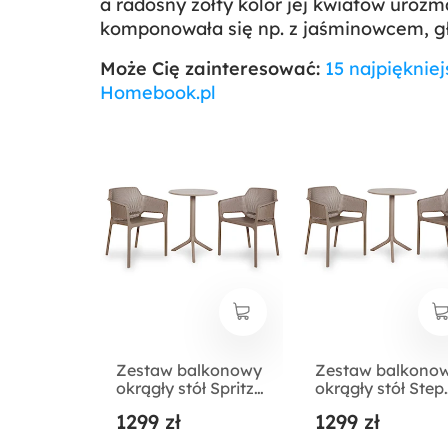
a radosny żółty kolor jej kwiatów urozm
komponowała się np. z jaśminowcem, 
Może Cię zainteresować:
15 najpięknie
Homebook.pl
Zestaw balkonowy
Zestaw balkono
okrągły stół Spritz
okrągły stół Step
60 cm i 2 krzesła
60 cm i 2 krzesła
1299 zł
1299 zł
Net Nardi z
Net Nardi z
certyfikowanego
certyfikowanego