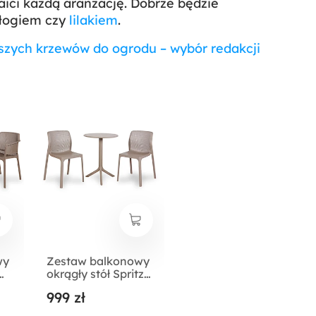
aici każdą aranżację. Dobrze będzie
głogiem czy
lilakiem
.
jszych krzewów do ogrodu – wybór redakcji
wy
Zestaw balkonowy
okrągły stół Spritz
60 cm i 2 krzesła Bit
999 zł
Nardi z
certyfikowanego