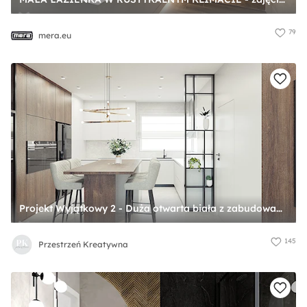
79
mera.eu
Projekt Wyjątkowy 2 - Duża otwarta biała z zabudowaną lodówką z lodówką wolnostojącą kuchnia w kształcie litery u z wyspą lub półwyspem z oknem, styl nowoczesny - zdjęcie od Przestrzeń Kreatywna
145
Przestrzeń Kreatywna