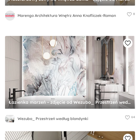
8
Marengo Architektura Wnętrz Anna Knofliczek-Roman
Łazienka marzeń - zdjęcie od Wezubo_ Przestrzeń według blondynki
64
Wezubo_ Przestrzeń według blondynki