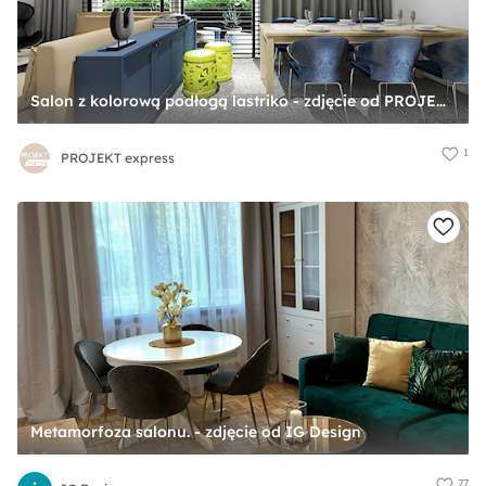
Salon z kolorową podłogą lastriko - zdjęcie od PROJEKT express
1
PROJEKT express
Metamorfoza salonu. - zdjęcie od IG Design
77