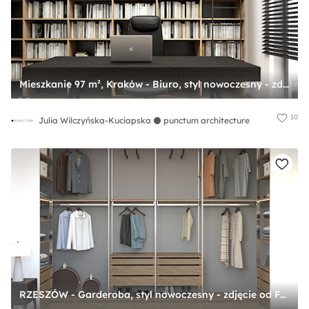
Mieszkanie 97 m², Kraków - Biuro, styl nowoczesny - zdjęcie od Julia Wilczyńska-Kuciapska ⚫️ punctum architecture
10
Julia Wilczyńska-Kuciapska ⚫️ punctum architecture
RZESZÓW - Garderoba, styl nowoczesny - zdjęcie od FAMM DESIGN