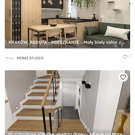
KRAKÓW, REDUTA - MIESZKANIE - Mały biały salon z kuchnią z jadalnią, styl nowoczesny - zdjęcie od MIRAI STUDIO
7
MIRAI STUDIO
Musztardowy żółty we wnętrzu domu - zdjęcie od Marengo Architektura Wnętrz Anna Knofliczek-Roman