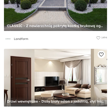
CLASSIC - Z nawierzchnią pokrytą kostką brukową ogród przed domem, styl nowoczesny - zdjęcie od Landform
1494
Landform
Drzwi wewnętrzne - Duży biały salon z jadalnią, styl tradycyjny - zdjęcie od POL-SKONE