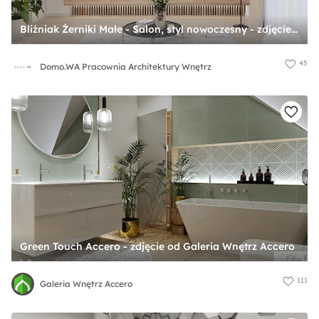
Bliźniak Żerniki Małe - Salon, styl nowoczesny - zdjęcie od Domo.WA Pracownia Architektury Wnętrz
45
Domo.WA Pracownia Architektury Wnętrz
Green Touch Accero - zdjęcie od Galeria Wnętrz Accero
111
Galeria Wnętrz Accero