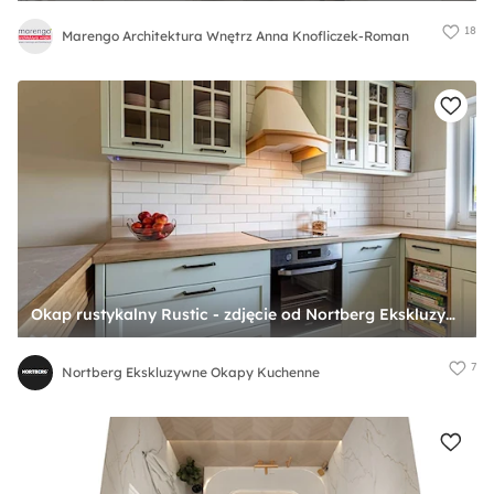
18
Marengo Architektura Wnętrz Anna Knofliczek-Roman
Okap rustykalny Rustic - zdjęcie od Nortberg Ekskluzywne Okapy Kuchenne
7
Nortberg Ekskluzywne Okapy Kuchenne