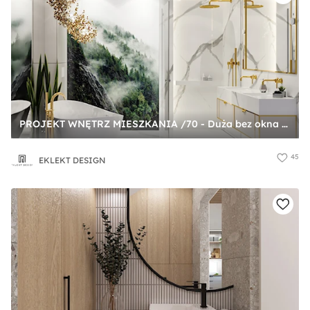
PROJEKT WNĘTRZ MIESZKANIA /70 - Duża bez okna z lustrem z dwoma umywalkami z marmurową podłogą łazienka, styl glamour - zdjęcie od EKLEKT DESIGN
45
EKLEKT DESIGN