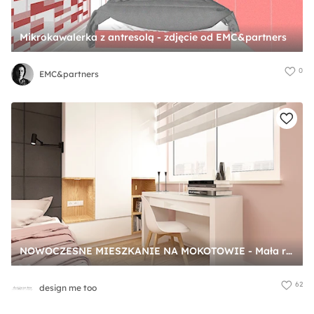
Mikrokawalerka z antresolą - zdjęcie od EMC&partners
0
EMC&partners
NOWOCZESNE MIESZKANIE NA MOKOTOWIE - Mała różowa z biurkiem sypialnia, styl nowoczesny - zdjęcie od design me too
62
design me too