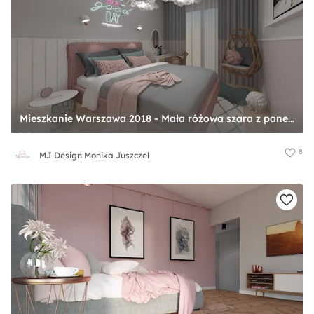
Mieszkanie Warszawa 2018 - Mała różowa szara z panelami tapicerowanymi sypialnia, styl skandynawski - zdjęcie od MJ Design Monika Juszczel
8
MJ Design Monika Juszczel