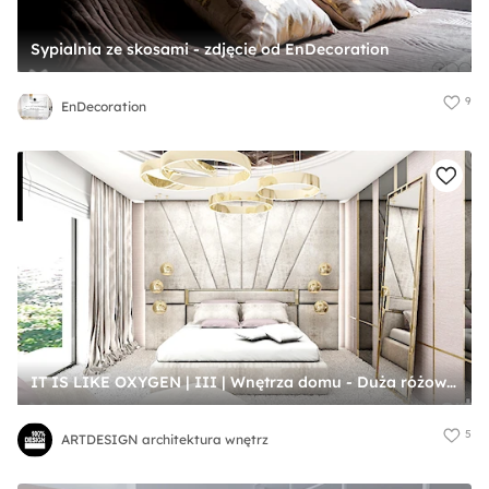
Sypialnia ze skosami - zdjęcie od EnDecoration
9
EnDecoration
IT IS LIKE OXYGEN | III | Wnętrza domu - Duża różowa sypialnia, styl nowoczesny - zdjęcie od ARTDESIGN architektura wnętrz
5
ARTDESIGN architektura wnętrz