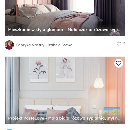
Mieszkanie w stylu glamour - Mała czarna różowa sypialnia, styl glamour - zdjęcie od Fabryka Nastroju Izabela Szewc
17
Fabryka Nastroju Izabela Szewc
Projekt PasteLove - Mała biała różowa sypialnia, styl nowoczesny - zdjęcie od DD PROJEKT