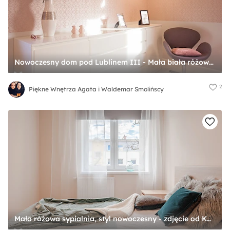
Nowoczesny dom pod Lublinem III - Mała biała różowa sypialnia, styl nowoczesny - zdjęcie od Piękne Wnętrza Agata i Waldemar Smolińscy
2
Piękne Wnętrza Agata i Waldemar Smolińscy
Mała różowa sypialnia, styl nowoczesny - zdjęcie od KODO projekty i realizacje wnętrz