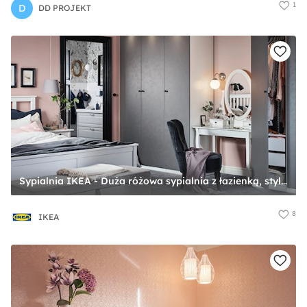
1
D
DD PROJEKT
Sypialnia IKEA - Duża różowa sypialnia z łazienką, styl nowoczesny - zdjęcie od IKEA
8
IKEA