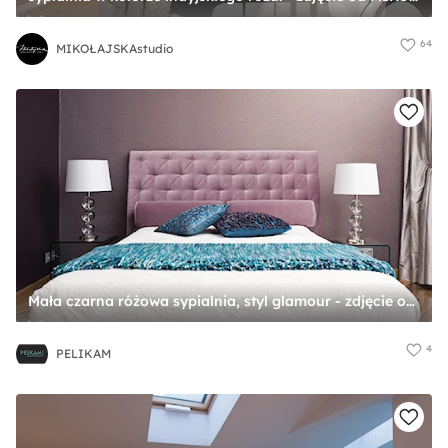
64
MIKOŁAJSKAstudio
Mała czarna różowa sypialnia, styl glamour - zdjęcie od PELIKAM
4
PELIKAM