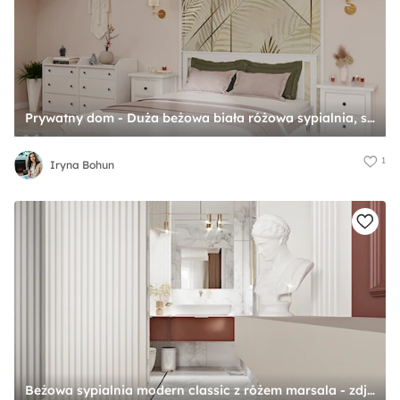
Prywatny dom - Duża beżowa biała różowa sypialnia, styl nowoczesny - zdjęcie od Iryna Bohun
1
Iryna Bohun
Beżowa sypialnia modern classic z różem marsala - zdjęcie od Wydział Spraw Wewnętrznych