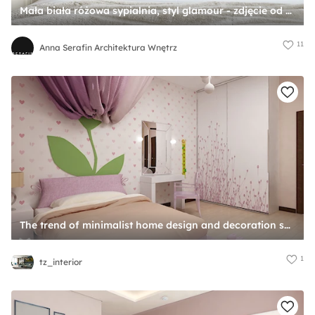
Mała biała różowa sypialnia, styl glamour - zdjęcie od Anna Serafin Architektura Wnętrz
11
Anna Serafin Architektura Wnętrz
The trend of minimalist home design and decoration seems to never fade away. - Duża biała różowa sypialnia - zdjęcie od tz_interior
1
tz_interior