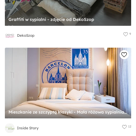
Graffiti w sypialni - zdjęcie od DekoSzop
9
DekoSzop
Mieszkanie ze szczyptą klasyki - Mała różowa sypialnia, styl skandynawski - zdjęcie od Inside Story
12
Inside Story