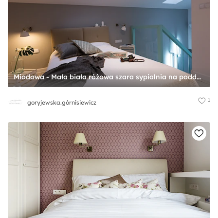
Miodowa - Mała biała różowa szara sypialnia na poddaszu, styl skandynawski - zdjęcie od goryjewska.górnisiewicz
1
goryjewska.górnisiewicz