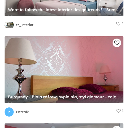
Want to follow the latest interior design trends? - Średnia biała różowa sypialnia - zdjęcie od tz_interior
5
tz_interior
Burgundy - Biała różowa sypialnia, styl glamour - zdjęcie od rstrzalk
1
r
rstrzalk