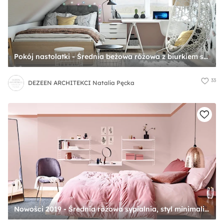
Pokój nastolatki - Średnia beżowa różowa z biurkiem sypialnia na poddaszu, styl nowoczesny - zdjęcie od DEZEEN ARCHITEKCI Natalia Pęcka
33
DEZEEN ARCHITEKCI Natalia Pęcka
Nowości 2019 - Średnia różowa sypialnia, styl minimalistyczny - zdjęcie od Dulux