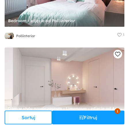
Bedroom - zdjęcie od Polliinterior
1
Polliinterior
Dom w stylu nowoczesnym - Limanowa - zdjęcie od Archomega Biuro Architektoniczne
1
Sortuj
Filtruj
15
Archomega Biuro Architektoniczne