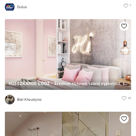
7
Dulux
MIESZKANIE ŁÓDŹ - Średnia różowa szara sypialnia, styl industrialny - zdjęcie od Biel Klaudyna
16
Biel Klaudyna