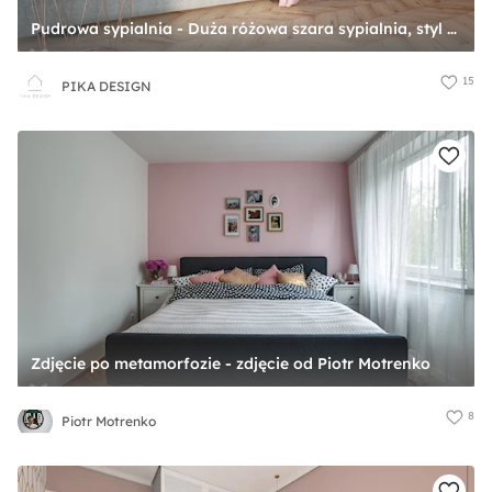
Pudrowa sypialnia - Duża różowa szara sypialnia, styl skandynawski - zdjęcie od PIKA DESIGN
15
PIKA DESIGN
Zdjęcie po metamorfozie - zdjęcie od Piotr Motrenko
8
Piotr Motrenko