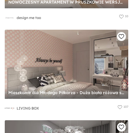
NOWOCZESNY APARTAMENT W PRUSZKOWIE WERSJA II - Średnia biała różowa sypialnia, styl nowoczesny - zdjęcie od design me too
10
design me too
Mieszkanie dla Młodego Piłkarza - Duża biała różowa szara z biurkiem sypialnia, styl nowoczesny - zdjęcie od LIVING BOX
107
LIVING BOX