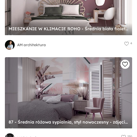
MIESZKANIE W KLIMACIE BOHO - Średnia biała fioletowa różowa sypialnia, styl nowoczesny - zdjęcie od AM architektura
4
AM architektura
87 - Średnia różowa sypialnia, styl nowoczesny - zdjęcie od MADA design
230