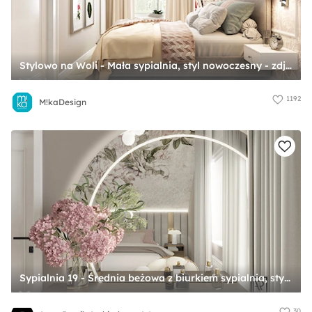
Stylowo na Woli - Mała sypialnia, styl nowoczesny - zdjęcie od M!kaDesign
1192
M!kaDesign
Sypialnia 19 - Średnia beżowa z biurkiem sypialnia, styl glamour - zdjęcie od Anna Romik Architektura Wnętrz
30