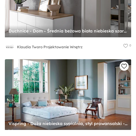
Duchnice - Dom - Średnia beżowa biała niebieska szara sypialnia z garderobą z łazienką - zdjęcie od Klaudia Tworo Projektowanie Wnętrz
0
Klaudia Tworo Projektowanie Wnętrz
Vispring - Duża niebieska sypialnia, styl prowansalski - zdjęcie od PremiumBeds salony łóżek Hästens i Vispring