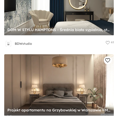
DOM W STYLU HAMPTONS - Średnia biała sypialnia, styl glamour - zdjęcie od BDWstudio
63
BDWstudio
Projekt apartamentu na Grzybowskiej w Warszawie - Mała szara sypialnia, styl glamour - zdjęcie od Architektura wnętrz Sylwia Woch