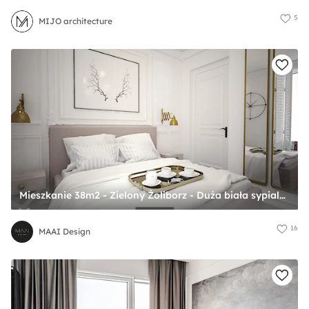
5
MIJO architecture
Mieszkanie 38m2 - Zielony Żoliborz - Duża biała sypialnia, styl tradycyjny - zdjęcie od MAAI Design
16
MAAI Design