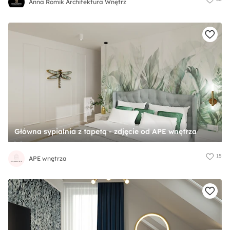
Anna Romik Architektura Wnętrz
Główna sypialnia z tapetą - zdjęcie od APE wnętrza
15
APE wnętrza