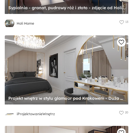
Sypialnia - granat, pudrowy róż i złoto - zdjęcie od Holi Home
13
Holi Home
Projekt wnętrz w stylu glamour pod Krakowem - Duża beżowa biała z panelami tapicerowanymi sypialnia, styl glamour - zdjęcie od iProjektowanieWnętrz
20
iProjektowanieWnętrz