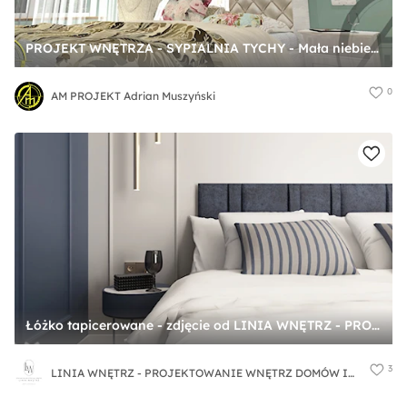
PROJEKT WNĘTRZA - SYPIALNIA TYCHY - Mała niebieska sypialnia, styl tradycyjny - zdjęcie od AM PROJEKT Adrian Muszyński
0
AM PROJEKT Adrian Muszyński
Łóżko tapicerowane - zdjęcie od LINIA WNĘTRZ - PROJEKTOWANIE WNĘTRZ DOMÓW I MIESZKAŃ
3
LINIA WNĘTRZ - PROJEKTOWANIE WNĘTRZ DOMÓW I MIESZKAŃ