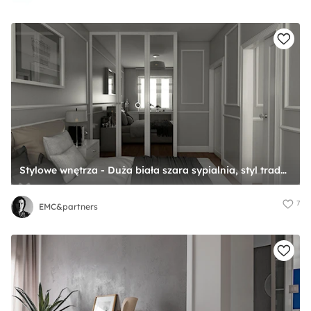
Stylowe wnętrza - Duża biała szara sypialnia, styl tradycyjny - zdjęcie od EMC&partners
7
EMC&partners