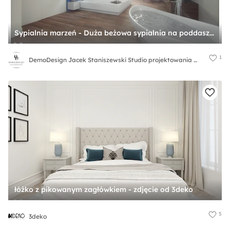
Sypialnia marzeń - Duża beżowa sypialnia na poddaszu z łazienką, styl glamour - zdjęcie od DemoDesign Jacek Staniszewski Studio projektowania wnętrz
1
DemoDesign Jacek Staniszewski Studio projektowania wnętrz
łóżko z pikowanym zagłówkiem - zdjęcie od 3deko
5
3deko