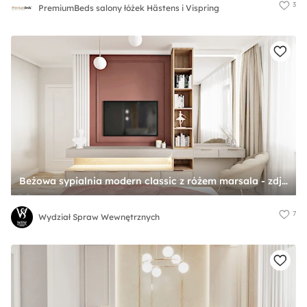
3
PremiumBeds salony łóżek Hästens i Vispring
Beżowa sypialnia modern classic z różem marsala - zdjęcie od Wydział Spraw Wewnętrznych
7
Wydział Spraw Wewnętrznych