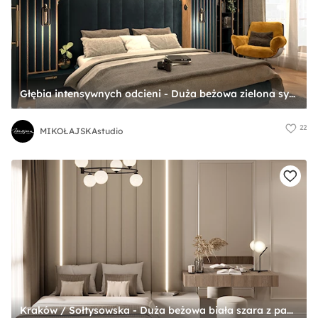
Głębia intensywnych odcieni - Duża beżowa zielona sypialnia z balkonem / tarasem, styl glamour - zdjęcie od MIKOŁAJSKAstudio
22
MIKOŁAJSKAstudio
Kraków / Sołtysowska - Duża beżowa biała szara z panelami tapicerowanymi sypialnia, styl nowoczesny - zdjęcie od na miarę mieszkania