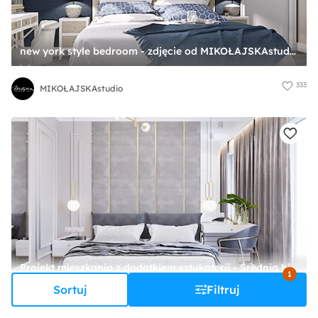
new york style bedroom - zdjęcie od MIKOŁAJSKAstudio
333
MIKOŁAJSKAstudio
Projekt mieszkania z dodatkiem sztukaterii - Średnia biała szara sypialnia, styl nowoczesny - zdjęcie od Projektowanie Wnetrz Online
1
Sortuj
Filtruj
2
Projektowanie Wnetrz Online