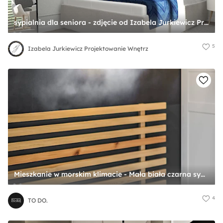
sypialnia dla seniora - zdjęcie od Izabela Jurkiewicz Projektowanie Wnętrz
5
Izabela Jurkiewicz Projektowanie Wnętrz
Mieszkanie w morskim klimacie - Mała biała czarna sypialnia, styl skandynawski - zdjęcie od TO DO.
4
TO DO.