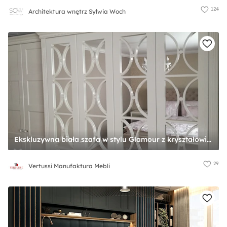
124
Architektura wnętrz Sylwia Woch
Ekskluzywna biała szafa w stylu Glamour z kryształowimi gałeczkami. - zdjęcie od Vertussi Manufaktura Mebli
29
Vertussi Manufaktura Mebli