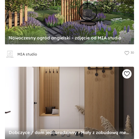
Nowoczesny ogród angielski - zdjęcie od MIA studio
30
MIA studio
Dobczyce / dom jednorodzinny - Mały z zabudową meblową z wieszakiem z prostokątnym lustrem beżowy biały brązowy szary z lustrem na ścianie z farbą na ścianie z lamelami na ścianie z drzwiami przylgowymi z malowanymi drzwiami z gładkimi drzwiami hol / ... - zdjęcie od na miarę mieszkania