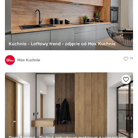
Kuchnia - Loftowy trend - zdjęcie od Max Kuchnie
79
Max Kuchnie
Dom Sionna - Duży z zabudową meblową z wieszakiem z prostokątnym lustrem biały brązowy z lustrem na ścianie z półkami na ścianie z farbą na ścianie z lamelami na ścianie z drewnianymi drzwiami z przeszklonymi drzwiami z gładkimi drzwiami hol / przedp ... - zdjęcie od DEDEKO