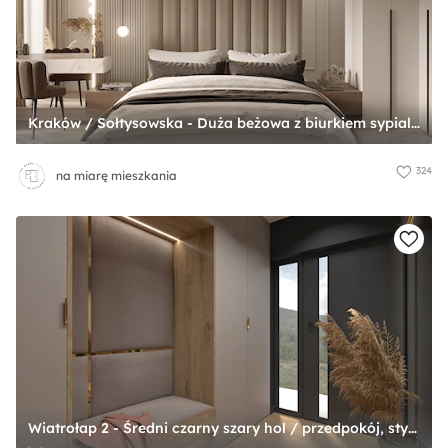
Kraków / Sołtysowska - Duża beżowa z biurkiem sypialnia, styl nowoczesny - zdjęcie od na miarę mieszkania
324
na miarę mieszkania
Wiatrołap 2 - Średni czarny szary hol / przedpokój, styl nowoczesny - zdjęcie od Anna Romik Architektura Wnętrz