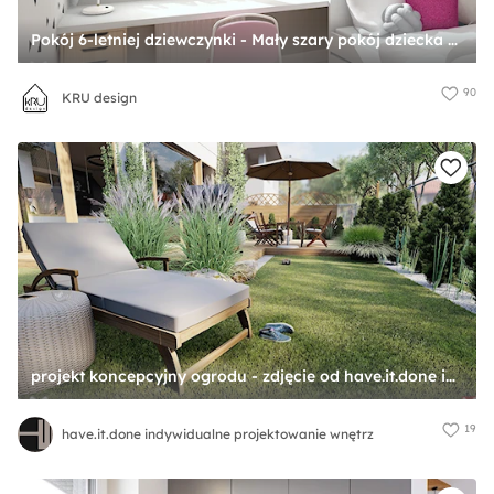
Pokój 6-letniej dziewczynki - Mały szary pokój dziecka dla dziecka dla dziewczynki, styl skandynawski - zdjęcie od KRU design
90
KRU design
projekt koncepcyjny ogrodu - zdjęcie od have.it.done indywidualne projektowanie wnętrz
19
have.it.done indywidualne projektowanie wnętrz