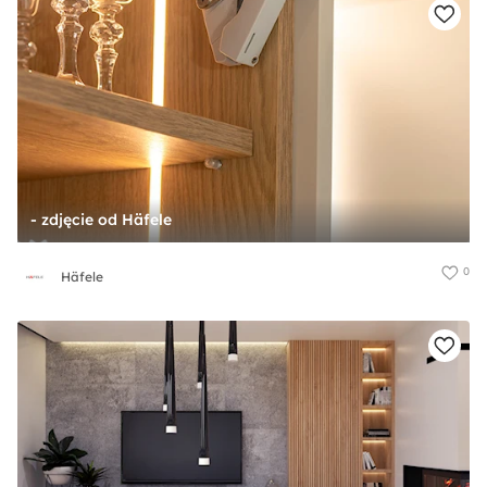
- zdjęcie od Häfele
0
Häfele