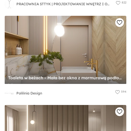
822
PRACOWNIA STTYK | PROJEKTOWANIE WNĘTRZ I OGRODÓW na terenie całej Polski oraz za granicą
Toaleta w beżach - Mała bez okna z marmurową podłogą łazienka, styl nowoczesny - zdjęcie od Polilinia Design
594
Polilinia Design