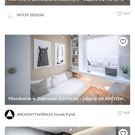
1540
MOTIF DESIGN
Mieszkanie w Dąbrowie Górniczej - zdjęcie od ARCHIWYTWÓRNIA Tomek Pytel
3525
ARCHIWYTWÓRNIA Tomek Pytel