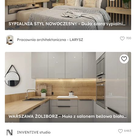
SYPIALNIA STYL NOWOCZESNY - Duża szara sypialnia, styl nowoczesny - zdjęcie od Pracownia architektoniczna - LARYSZ
700
Pracownia architektoniczna - LARYSZ
WARSZAWA ŻOLIBORZ - Mała z salonem beżowa biała z zabudowaną lodówką z podblatowym zlewozmywakiem kuchnia w kształcie litery u z wyspą lub półwyspem, styl minimalistyczny - zdjęcie od INVENTIVE studio
6463
INVENTIVE studio