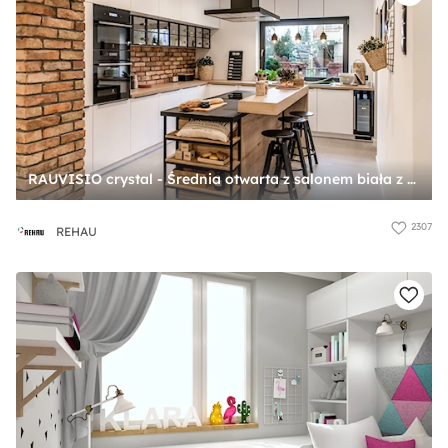
RAUVISIO crystal - Średnia otwarta z salonem biała z zabudowaną lodówką z nablatowym zlewozmywakiem kuchnia w kształcie litery l z wyspą lub półwyspem z oknem, styl industrialny - zdjęcie od REHAU
2307
REHAU