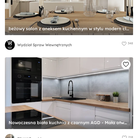
beżowy salon z aneksem kuchennym w stylu modern classic - zdjęcie od Wydział Spraw Wewnętrznych
348
Wydział Spraw Wewnętrznych
Nowoczesna biała kuchnia z czarnym AGD - Mała otwarta szara z zabudowaną lodówką z nablatowym zlewozmywakiem kuchnia w kształcie litery l z wyspą lub półwyspem, styl nowoczesny - zdjęcie od FILMAR meble
218