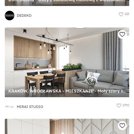
223
DEDEKO
KRAKÓW, WROCŁAWSKA - MIESZKANIE - Mały szary salon z kuchnią z jadalnią, styl nowoczesny - zdjęcie od MIRAI STUDIO
2790
MIRAI STUDIO