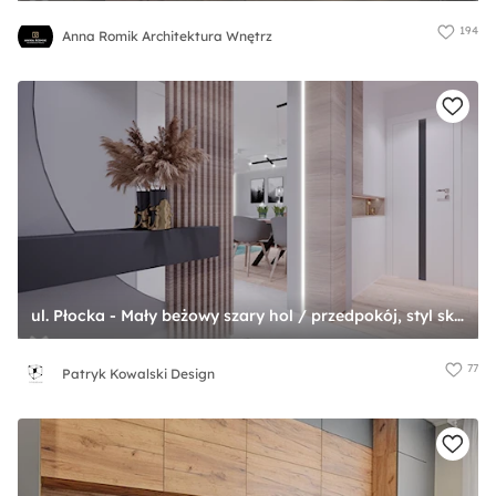
194
Anna Romik Architektura Wnętrz
ul. Płocka - Mały beżowy szary hol / przedpokój, styl skandynawski - zdjęcie od Patryk Kowalski Design
77
Patryk Kowalski Design