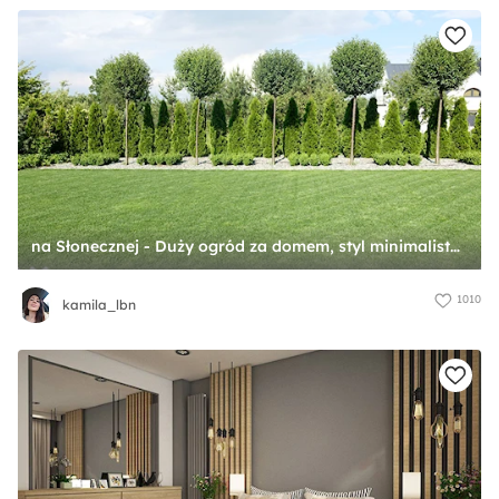
na Słonecznej - Duży ogród za domem, styl minimalistyczny - zdjęcie od kamila_lbn
1010
kamila_lbn