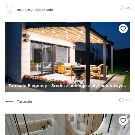
227
na miarę mieszkania
Tarasola Elegancy - Średni z podłoga z płyt betonowych z meblami ogrodowymi z donicami na kwiaty taras z tyłu domu, styl nowoczesny - zdjęcie od Tarasola
492
Tarasola