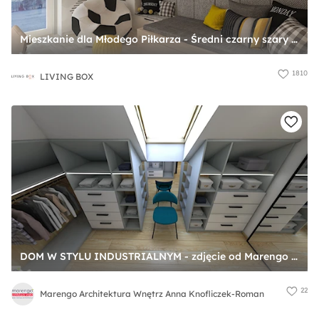
Mieszkanie dla Młodego Piłkarza - Średni czarny szary pokój dziecka dla dziecka dla nastolatka dla chłopca, styl nowoczesny - zdjęcie od LIVING BOX
1810
LIVING BOX
DOM W STYLU INDUSTRIALNYM - zdjęcie od Marengo Architektura Wnętrz Anna Knofliczek-Roman
22
Marengo Architektura Wnętrz Anna Knofliczek-Roman