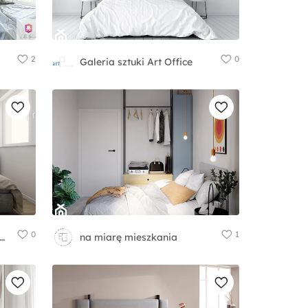
2
0
Galeria sztuki Art Office
0
1
A STUDIO MARCIN KUPTEL
na miarę mieszkania