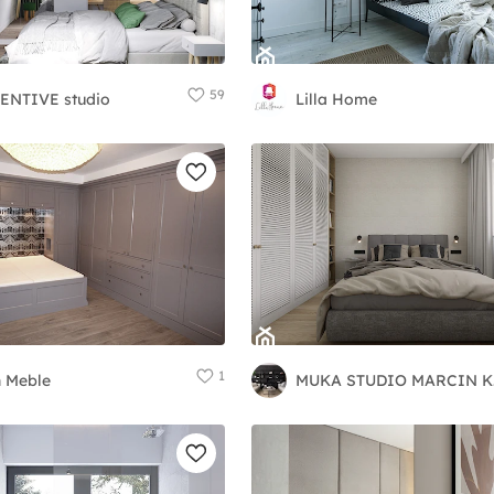
59
ENTIVE studio
Lilla Home
1
n Meble
MUK