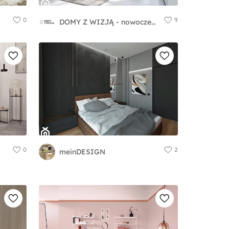
0
9
DOMY Z WIZJĄ - nowoczesne projekty domów
0
2
meinDESIGN