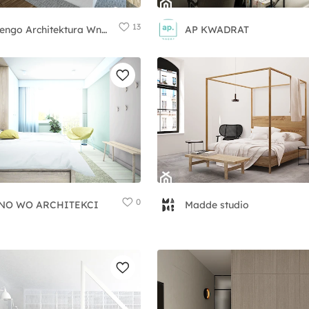
13
Marengo Architektura Wnętrz Anna Knofliczek-Roman
AP KWADRAT
0
NO WO ARCHITEKCI
Madde studio