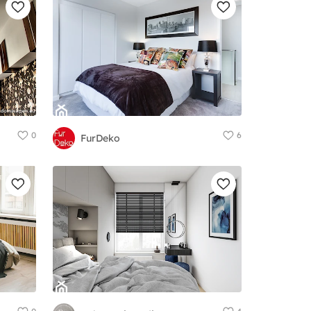
0
6
FurDeko