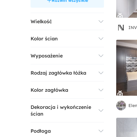
Rozwiń wszystkie
Wielkość
INV
Kolor ścian
Mała
Wyposażenie
Średnia
Rodzaj zagłówka łóżka
Z szafą
Duża
Beżowy
Kolor zagłówka
Drewniany
Z toaletką
Biały
Ele
Dekoracja i wykończenie
Beżowy
Metalowy
Z biurkiem
ścian
Brązowy
Pikowany
Z komodą
Podłoga