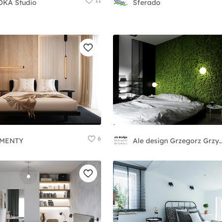
11
KA Studio
Sferado
6
EMENTY
Ale design Grzegorz G