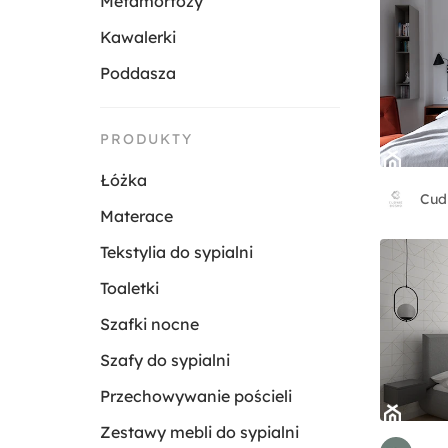
Metamorfozy
Kawalerki
Poddasza
PRODUKTY
Łóżka
Cud
Materace
Tekstylia do sypialni
Toaletki
Szafki nocne
Szafy do sypialni
Przechowywanie pościeli
Zestawy mebli do sypialni