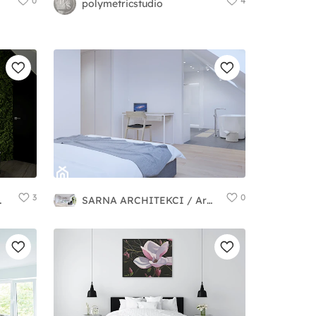
0
4
polymetricstudio
3
0
rzywacz
SARNA ARCHITEKCI / Architektura Wnętrza dla wymagających / Interior Design