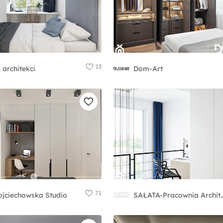
13
 architekci
Dom-Art
71
jciechowska Studio
SAŁATA-Pracownia Archi