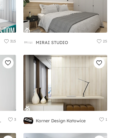
315
25
MIRAI STUDIO
3
1
tektury Wnętrz
Korner Design Katowice