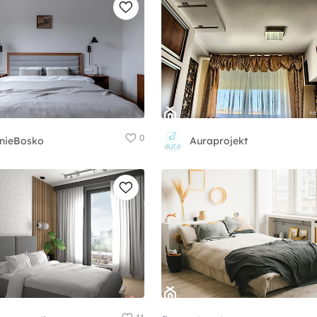
0
nieBosko
Auraprojekt