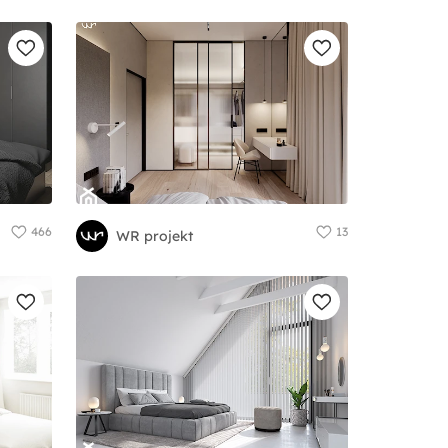
466
13
WR projekt