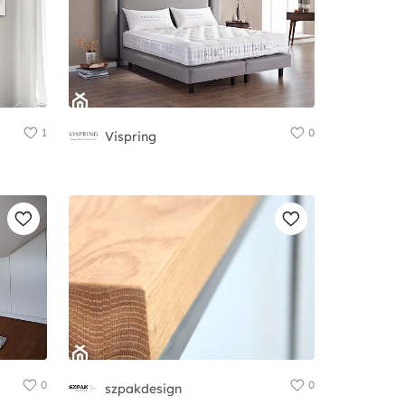
1
0
Vispring
0
0
szpakdesign