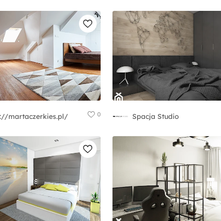
0
://martaczerkies.pl/
Spacja Studio